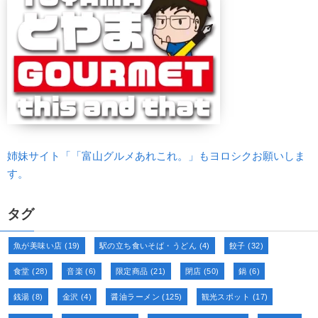
姉妹サイト「「富山グルメあれこれ。」もヨロシクお願いしま
す。
タグ
魚が美味い店
(19)
駅の立ち食いそば・うどん
(4)
餃子
(32)
食堂
(28)
音楽
(6)
限定商品
(21)
閉店
(50)
鍋
(6)
銭湯
(8)
金沢
(4)
醤油ラーメン
(125)
観光スポット
(17)