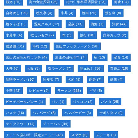
観光
(25)
街の食堂探索
(26)
街の中華料理店探索
(23)
蕎麦
(24)
自宅めし
(29)
絵文字
(4)
牛丼
(4)
焼肉
(20)
焼き鳥
(8)
焼きそば
(5)
温泉グルメ
(12)
温泉
(13)
海鮮
(7)
洋食
(44)
氷見牛
(4)
欲しいもの
(2)
本
(1)
旅行
(28)
戌年カップ
(2)
居酒屋
(31)
寿司
(12)
富山ブラックラーメン
(26)
富山の回転寿司ランチ
(4)
富山の回転寿司
(7)
宿
(13)
定食
(14)
天丼
(6)
大阪
(3)
塩ラーメン
(7)
地元めし
(36)
喫茶店
(19)
味噌ラーメン
(30)
吹奏楽
(7)
名所
(9)
刺身
(7)
健康
(4)
中華
(43)
レビュー
(9)
ラーメン
(235)
ピザ
(5)
ビーチボールバレー
(1)
パン
(1)
パソコン
(2)
パスタ
(25)
バスケ
(16)
ハンバーグ
(5)
ハンバーガー
(3)
ナポリタン
(9)
テイクアウト
(14)
チャーハン
(44)
チェーン店の新・限定メニュー
(43)
スマホ
(6)
ステーキ
(2)