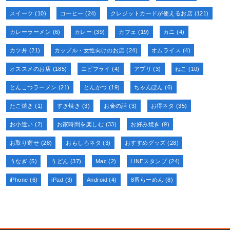
スイーツ
(10)
コーヒー
(24)
クレジットカードが使えるお店
(121)
カレーラーメン
(6)
カレー
(39)
カフェ
(19)
カニ
(4)
カツ丼
(21)
カップル・女性向けのお店
(24)
オムライス
(4)
オススメのお店
(185)
エビフライ
(4)
アプリ
(3)
ねこ
(10)
とんこつラーメン
(21)
とんかつ
(19)
ちゃんぽん
(6)
たこ焼き
(1)
すき焼き
(3)
お金の話
(3)
お得ネタ
(35)
お小遣い
(2)
お家時間を楽しむ
(33)
お好み焼き
(9)
お取り寄せ
(28)
おもしろネタ
(3)
おすすめグッズ
(28)
うなぎ
(5)
うどん
(37)
Mac
(2)
LINEスタンプ
(24)
iPhone
(6)
iPad
(3)
Android
(4)
8番らーめん
(8)