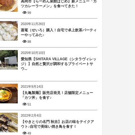
高岡市【らーめん菜館はじめ】新メニュー「カ
ツカレーラーメン」を食べてきた！
99
2020年11月26日
蒸篭（せいろ）購入！自宅で卓上飲茶パーティ
ーやってみた♪
88
2025年10月10日
愛知県【SHITARA VILLAGE（シタラヴィレッ
ジ）】自然と贅沢が調和するプライベートサ
ウ...
2021年9月14日
【丸亀製麺】販売店発見！店舗限定メニュー
「カツ丼」を食す♪
51
2022年2月4日
【やきとりの名門 秋吉】お店の味をテイクア
ウト♪自宅で美味い焼き鳥を食す！
49