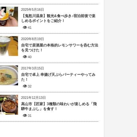
2025年5月16日
【鬼怒川温泉】観光&食べ歩き♪宿泊前後で楽
しめるポイントをご紹介！
41
2020年8月19日
自宅で居酒屋の本格的レモンサワーを呑む方法
を見つけた！
40
2017年3月15日
自宅で卓上 串揚げ天ぷらパーティーやってみ
た！
32
2021年12月13日
高山市【匠家】3種類の味わいが楽しめる「飛
騨牛まぶし」を食す！
31