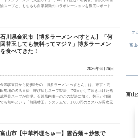
「ヤングラーメン（大盛り）」1,100円（税込）を実食。伝統の黒醤
油スープと、もちもち自家製麺のコラボレーションを徹底レポート
オ
石川県金沢市【博多ラーメン べすとん】「何
回替玉しても無料ってマジ？」博多ラーメン
富山
を食べてきた！
2026年6月26日
金沢駅東口から徒歩5分の「博多ラーメン べすとん」は、東京・高
田馬場の名店直伝「呼び戻しスープ製法」で3日かけて炊き上げた熟
富山
成豚骨スープが自慢。石川県内唯一のこの製法に加え、替玉が何回
でも無料という「無限替玉」システムで、1,000円のコスパが異次元
富山市【中華料理ちゅー】雲呑麺＋炒飯で