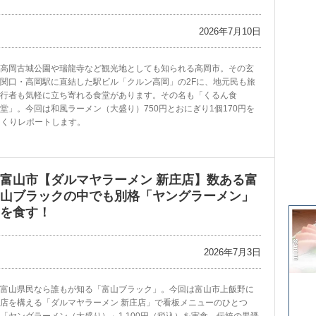
2026年7月10日
高岡古城公園や瑞龍寺など観光地としても知られる高岡市。その玄
関口・高岡駅に直結した駅ビル「クルン高岡」の2Fに、地元民も旅
行者も気軽に立ち寄れる食堂があります。その名も「くるん食
堂」。今回は和風ラーメン（大盛り）750円とおにぎり1個170円を
っくりレポートします。
富山市【ダルマヤラーメン 新庄店】数ある富
山ブラックの中でも別格「ヤングラーメン」
を食す！
2026年7月3日
富山県民なら誰もが知る「富山ブラック」。今回は富山市上飯野に
店を構える「ダルマヤラーメン 新庄店」で看板メニューのひとつ