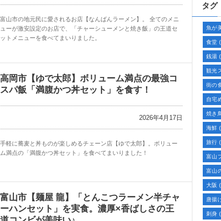
タグ
富山市の地元民に愛されるお店【なんばんラーメン】。 全てのメニ
魚が
ューが激安設定のお店で、「チャーシューメンと焼き飯」の王道セ
ットメニューを食べてまいりました。
食堂
(
銭湯
(
観光
高岡市【ゆで太郎】ボリューム満点の最強コ
街の
スパ飯「満腹かつ丼セット」を食す！
自宅
焼き
2026年4月17日
海鮮
(
旅行
(
手軽に蕎麦と丼ものが楽しめるチェーン店【ゆで太郎】。ボリュー
ム満点の「満腹かつ丼セット」を食べてまいりました！
富山
富山
大阪
(
富山市【麺屋 龍】「とんこつラーメン半チャ
唐揚
ーハンセット」を実食。濃厚×香ばしさの王
刺身
(
道コンビが美味い♪