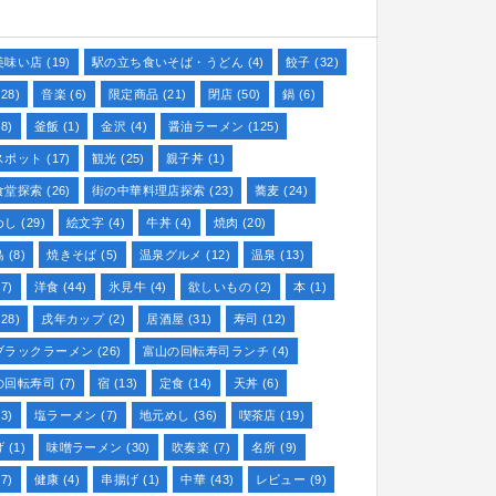
美味い店
(19)
駅の立ち食いそば・うどん
(4)
餃子
(32)
28)
音楽
(6)
限定商品
(21)
閉店
(50)
鍋
(6)
8)
釜飯
(1)
金沢
(4)
醤油ラーメン
(125)
スポット
(17)
観光
(25)
親子丼
(1)
食堂探索
(26)
街の中華料理店探索
(23)
蕎麦
(24)
めし
(29)
絵文字
(4)
牛丼
(4)
焼肉
(20)
鳥
(8)
焼きそば
(5)
温泉グルメ
(12)
温泉
(13)
7)
洋食
(44)
氷見牛
(4)
欲しいもの
(2)
本
(1)
28)
戌年カップ
(2)
居酒屋
(31)
寿司
(12)
ブラックラーメン
(26)
富山の回転寿司ランチ
(4)
の回転寿司
(7)
宿
(13)
定食
(14)
天丼
(6)
3)
塩ラーメン
(7)
地元めし
(36)
喫茶店
(19)
げ
(1)
味噌ラーメン
(30)
吹奏楽
(7)
名所
(9)
7)
健康
(4)
串揚げ
(1)
中華
(43)
レビュー
(9)