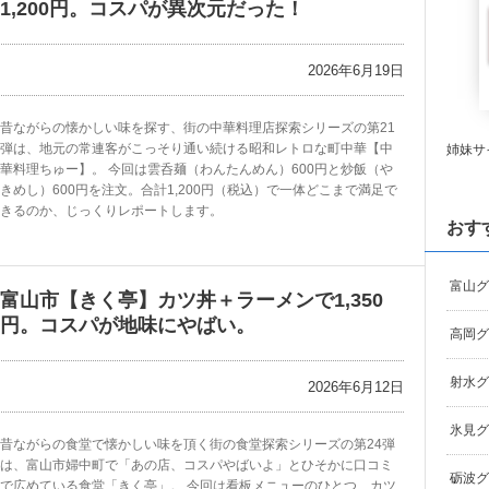
1,200円。コスパが異次元だった！
2026年6月19日
昔ながらの懐かしい味を探す、街の中華料理店探索シリーズの第21
弾は、地元の常連客がこっそり通い続ける昭和レトロな町中華【中
姉妹サ
華料理ちゅー】。 今回は雲呑麺（わんたんめん）600円と炒飯（や
きめし）600円を注文。合計1,200円（税込）で一体どこまで満足で
きるのか、じっくりレポートします。
おす
富山グ
富山市【きく亭】カツ丼＋ラーメンで1,350
円。コスパが地味にやばい。
高岡グ
射水グ
2026年6月12日
氷見グ
昔ながらの食堂で懐かしい味を頂く街の食堂探索シリーズの第24弾
は、富山市婦中町で「あの店、コスパやばいよ」とひそかに口コミ
砺波グ
で広めている食堂「きく亭」。 今回は看板メニューのひとつ、カツ