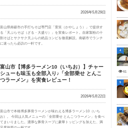
2026年5月29日
3
富山県南砺市の手打ちそば専門店「萱笑（かやしょう）」で提供す
る「天ぷらそば（ざる・大盛り）」を実食レポート。自家製粉の十
割そばとサクサク天ぷらの絶品コンビを徹底解説。南砺市でランチ
に迷ったら必訪の一軒です。
4
富山市【博多ラーメン10（いちお）】チャー
61
シューも味玉も全部入り♪「全部乗せ とんこ
つラーメン」を実食レビュー！
5
2026年5月22日
6
富山市で本格博多豚骨ラーメンが味わえる博多ラーメン10（いち
お）。 今回は人気メニューの「全部乗せ とんこつラーメン」を食べ
てまいりました。濃厚な豚骨スープに豪華トッピングを加えた、満
足度抜群の一杯です。