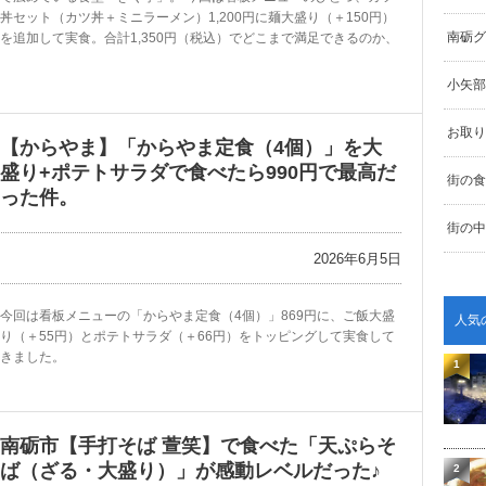
丼セット（カツ丼＋ミニラーメン）1,200円に麺大盛り（＋150円）
南砺グ
を追加して実食。合計1,350円（税込）でどこまで満足できるのか、
小矢部
お取り
【からやま】「からやま定食（4個）」を大
盛り+ポテトサラダで食べたら990円で最高だ
街の食
った件。
街の中
2026年6月5日
今回は看板メニューの「からやま定食（4個）」869円に、ご飯大盛
人気
り（＋55円）とポテトサラダ（＋66円）をトッピングして実食して
きました。
1
南砺市【手打そば 萱笑】で食べた「天ぷらそ
ば（ざる・大盛り）」が感動レベルだった♪
2