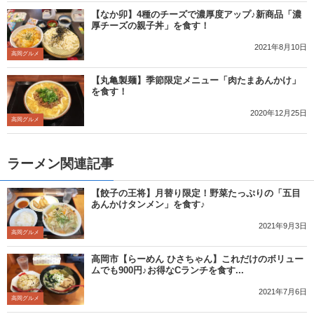
【なか卯】4種のチーズで濃厚度アップ♪新商品「濃
厚チーズの親子丼」を食す！
2021年8月10日
高岡グルメ
【丸亀製麺】季節限定メニュー「肉たまあんかけ」
を食す！
2020年12月25日
高岡グルメ
ラーメン関連記事
【餃子の王将】月替り限定！野菜たっぷりの「五目
あんかけタンメン」を食す♪
2021年9月3日
高岡グルメ
高岡市【らーめん ひさちゃん】これだけのボリュー
ムでも900円♪お得なCランチを食す...
2021年7月6日
高岡グルメ