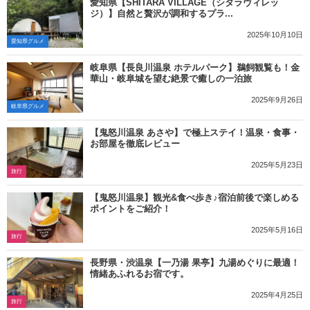
愛知県【SHITARA VILLAGE（シタラヴィレッ
ジ）】自然と贅沢が調和するプラ...
2025年10月10日
愛知県グルメ
岐阜県【長良川温泉 ホテルパーク】鵜飼観覧も！金
華山・岐阜城を望む絶景で癒しの一泊旅
2025年9月26日
岐阜県グルメ
【鬼怒川温泉 あさや】で極上ステイ！温泉・食事・
お部屋を徹底レビュー
2025年5月23日
旅行
【鬼怒川温泉】観光&食べ歩き♪宿泊前後で楽しめる
ポイントをご紹介！
2025年5月16日
旅行
長野県・渋温泉【一乃湯 果亭】九湯めぐりに最適！
情緒あふれるお宿です。
2025年4月25日
旅行