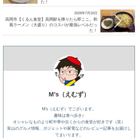
た！
2026年7月10日
高岡市【くるん食堂】高岡駅を降りたら即ここ。和
風ラーメン（大盛り）のコスパが最強レベルだっ
た！
M’s（えむず）
M's（えむず）でございます。
趣味は食べ歩き♪
オシャレなものより町中華や古くからの食堂が好きです（笑）
富山のグルメ情報、ガジェットや家電などのレビュー記事をお届けし
てまいります。