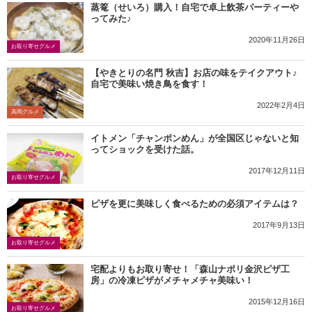
蒸篭（せいろ）購入！自宅で卓上飲茶パーティーや
ってみた♪
2020年11月26日
お取り寄せグルメ
【やきとりの名門 秋吉】お店の味をテイクアウト♪
自宅で美味い焼き鳥を食す！
2022年2月4日
高岡グルメ
イトメン「チャンポンめん」が全国区じゃないと知
ってショックを受けた話。
2017年12月11日
お取り寄せグルメ
ピザを更に美味しく食べるための必須アイテムは？
2017年9月13日
お取り寄せグルメ
宅配よりもお取り寄せ！「森山ナポリ金沢ピザ工
房」の冷凍ピザがメチャメチャ美味い！
2015年12月16日
お取り寄せグルメ