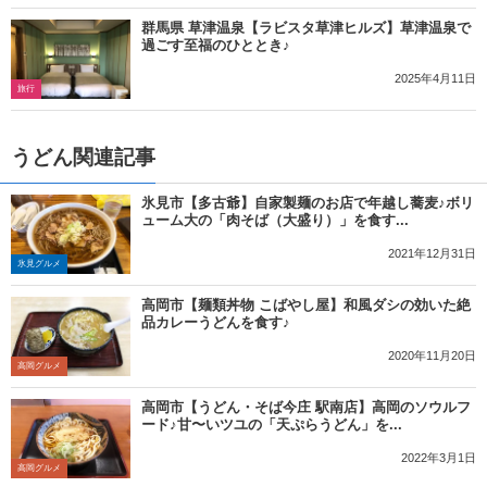
群馬県 草津温泉【ラビスタ草津ヒルズ】草津温泉で
過ごす至福のひととき♪
2025年4月11日
旅行
うどん関連記事
氷見市【多古爺】自家製麺のお店で年越し蕎麦♪ボリ
ューム大の「肉そば（大盛り）」を食す...
2021年12月31日
氷見グルメ
高岡市【麺類丼物 こばやし屋】和風ダシの効いた絶
品カレーうどんを食す♪
2020年11月20日
高岡グルメ
高岡市【うどん・そば今庄 駅南店】高岡のソウルフ
ード♪甘〜いツユの「天ぷらうどん」を...
2022年3月1日
高岡グルメ