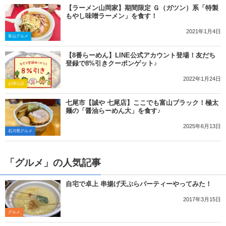
【ラーメン山岡家】期間限定 Ｇ（ガツン）系「特製
もやし味噌ラーメン」を食す！
2021年1月4日
富山グルメ
【8番らーめん】LINE公式アカウント登場！友だち
登録で8%引きクーポンゲット♪
2022年1月24日
お得な話
七尾市【誠や 七尾店】ここでも富山ブラック！極太
麺の「醤油らーめん大」を食す♪
2025年6月13日
石川県グルメ
「グルメ」の人気記事
自宅で卓上 串揚げ天ぷらパーティーやってみた！
2017年3月15日
グルメ