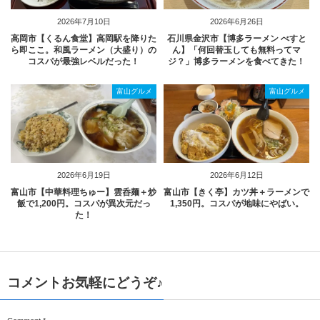
2026年7月10日
2026年6月26日
高岡市【くるん食堂】高岡駅を降りた
石川県金沢市【博多ラーメン べすと
ら即ここ。和風ラーメン（大盛り）の
ん】「何回替玉しても無料ってマ
コスパが最強レベルだった！
ジ？」博多ラーメンを食べてきた！
富山グルメ
富山グルメ
2026年6月19日
2026年6月12日
富山市【中華料理ちゅー】雲呑麺＋炒
富山市【きく亭】カツ丼＋ラーメンで
飯で1,200円。コスパが異次元だっ
1,350円。コスパが地味にやばい。
た！
コメントお気軽にどうぞ♪