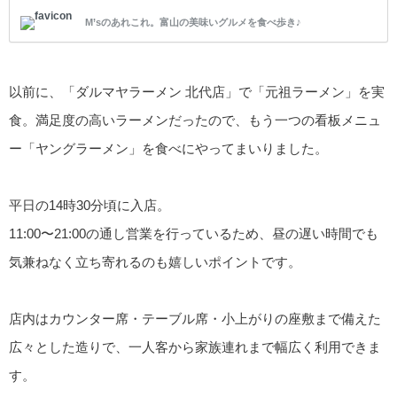
た！ ダルマヤラーメン北代店 場所は国道8号線八町交
M’sのあれこれ。富山の美味いグルメを食べ歩き♪
差点を南に曲がり県道207号線を進みます。1.5
以前に、「ダルマヤラーメン 北代店」で「元祖ラーメン」を実
食。満足度の高いラーメンだったので、もう一つの看板メニュ
ー「ヤングラーメン」を食べにやってまいりました。
平日の14時30分頃に入店。
11:00〜21:00の通し営業を行っているため、昼の遅い時間でも
気兼ねなく立ち寄れるのも嬉しいポイントです。
店内はカウンター席・テーブル席・小上がりの座敷まで備えた
広々とした造りで、一人客から家族連れまで幅広く利用できま
す。