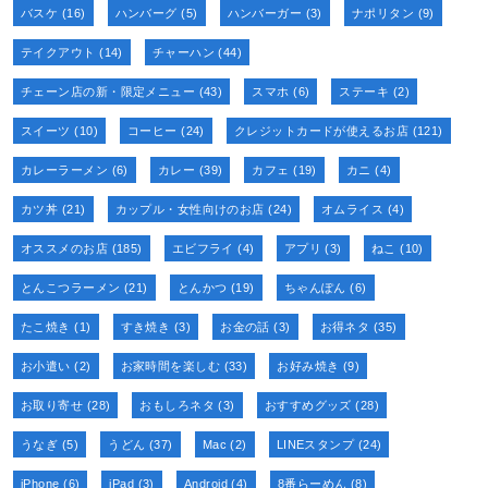
バスケ
(16)
ハンバーグ
(5)
ハンバーガー
(3)
ナポリタン
(9)
テイクアウト
(14)
チャーハン
(44)
チェーン店の新・限定メニュー
(43)
スマホ
(6)
ステーキ
(2)
スイーツ
(10)
コーヒー
(24)
クレジットカードが使えるお店
(121)
カレーラーメン
(6)
カレー
(39)
カフェ
(19)
カニ
(4)
カツ丼
(21)
カップル・女性向けのお店
(24)
オムライス
(4)
オススメのお店
(185)
エビフライ
(4)
アプリ
(3)
ねこ
(10)
とんこつラーメン
(21)
とんかつ
(19)
ちゃんぽん
(6)
たこ焼き
(1)
すき焼き
(3)
お金の話
(3)
お得ネタ
(35)
お小遣い
(2)
お家時間を楽しむ
(33)
お好み焼き
(9)
お取り寄せ
(28)
おもしろネタ
(3)
おすすめグッズ
(28)
うなぎ
(5)
うどん
(37)
Mac
(2)
LINEスタンプ
(24)
iPhone
(6)
iPad
(3)
Android
(4)
8番らーめん
(8)