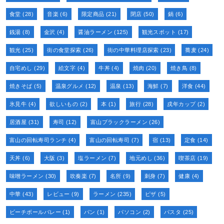
食堂
(28)
音楽
(6)
限定商品
(21)
閉店
(50)
鍋
(6)
銭湯
(8)
金沢
(4)
醤油ラーメン
(125)
観光スポット
(17)
観光
(25)
街の食堂探索
(26)
街の中華料理店探索
(23)
蕎麦
(24)
自宅めし
(29)
絵文字
(4)
牛丼
(4)
焼肉
(20)
焼き鳥
(8)
焼きそば
(5)
温泉グルメ
(12)
温泉
(13)
海鮮
(7)
洋食
(44)
氷見牛
(4)
欲しいもの
(2)
本
(1)
旅行
(28)
戌年カップ
(2)
居酒屋
(31)
寿司
(12)
富山ブラックラーメン
(26)
富山の回転寿司ランチ
(4)
富山の回転寿司
(7)
宿
(13)
定食
(14)
天丼
(6)
大阪
(3)
塩ラーメン
(7)
地元めし
(36)
喫茶店
(19)
味噌ラーメン
(30)
吹奏楽
(7)
名所
(9)
刺身
(7)
健康
(4)
中華
(43)
レビュー
(9)
ラーメン
(235)
ピザ
(5)
ビーチボールバレー
(1)
パン
(1)
パソコン
(2)
パスタ
(25)