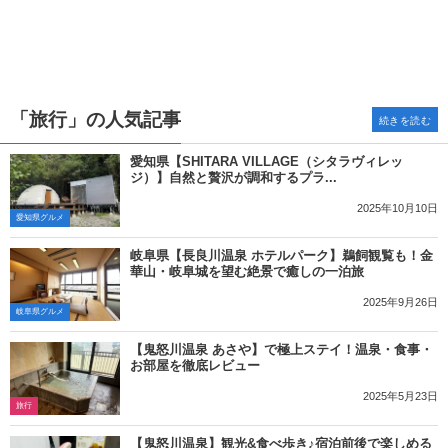
「旅行」の人気記事
続きを読む
愛知県【SHITARA VILLAGE（シタラヴィレッ
ジ）】自然と贅沢が調和するプラ...
2025年10月10日
愛知県グルメ
岐阜県【長良川温泉 ホテルパーク】鵜飼観覧も！金
華山・岐阜城を望む絶景で癒しの一泊旅
2025年9月26日
岐阜県グルメ
【鬼怒川温泉 あさや】で極上ステイ！温泉・食事・
お部屋を徹底レビュー
2025年5月23日
旅行
【鬼怒川温泉】観光&食べ歩き♪宿泊前後で楽しめる