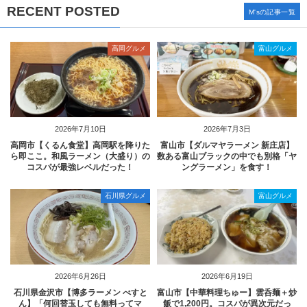
RECENT POSTED
M'sの記事一覧
高岡グルメ
富山グルメ
2026年7月10日
2026年7月3日
高岡市【くるん食堂】高岡駅を降りた
富山市【ダルマヤラーメン 新庄店】
ら即ここ。和風ラーメン（大盛り）の
数ある富山ブラックの中でも別格「ヤ
コスパが最強レベルだった！
ングラーメン」を食す！
石川県グルメ
富山グルメ
2026年6月26日
2026年6月19日
石川県金沢市【博多ラーメン べすと
富山市【中華料理ちゅー】雲呑麺＋炒
ん】「何回替玉しても無料ってマ
飯で1,200円。コスパが異次元だっ