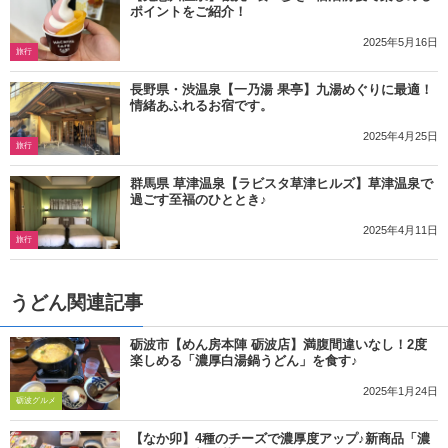
ポイントをご紹介！
2025年5月16日
旅行
長野県・渋温泉【一乃湯 果亭】九湯めぐりに最適！
情緒あふれるお宿です。
2025年4月25日
旅行
群馬県 草津温泉【ラビスタ草津ヒルズ】草津温泉で
過ごす至福のひととき♪
2025年4月11日
旅行
うどん関連記事
砺波市【めん房本陣 砺波店】満腹間違いなし！2度
楽しめる「濃厚白湯鍋うどん」を食す♪
2025年1月24日
砺波グルメ
【なか卯】4種のチーズで濃厚度アップ♪新商品「濃