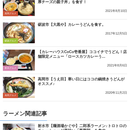
厚チーズの親子丼」を食す！
2021年8月10日
高岡グルメ
砺波市【大黒や】カレーうどんを食す。
2017年12月5日
砺波グルメ
【カレーハウスCoCo壱番屋】ココイチでうどん！店
舗限定メニュー「ロースカツカレーう...
2021年8月6日
射水グルメ
高岡市【うえ田】寒い日にはココの鍋焼きうどんが
オススメ♪
2020年11月2日
高岡グルメ
ラーメン関連記事
射水市【麺酒場かぐや】二郎系ラーメン♪トロトロの