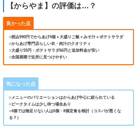
【からやま】の評価は…？
良かった点
○税込990円でからあげ4個＋大盛りご飯＋みそ汁＋ポテトサラダ
○からあげ専門店らしい衣・肉汁のクオリティ
○大盛り55円・ポテトサラダ66円と追加料金が安い
○全国展開で近所に見つけやすい
気になった点
○メニューのバリエーションはからあげ中心に絞られている
○ピークタイムは少し待つ場合あり
○4個では物足りない人は6個・8個定食を検討（コスパが悪くな
る？）