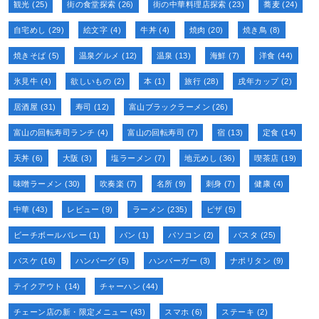
観光
(25)
街の食堂探索
(26)
街の中華料理店探索
(23)
蕎麦
(24)
自宅めし
(29)
絵文字
(4)
牛丼
(4)
焼肉
(20)
焼き鳥
(8)
焼きそば
(5)
温泉グルメ
(12)
温泉
(13)
海鮮
(7)
洋食
(44)
氷見牛
(4)
欲しいもの
(2)
本
(1)
旅行
(28)
戌年カップ
(2)
居酒屋
(31)
寿司
(12)
富山ブラックラーメン
(26)
富山の回転寿司ランチ
(4)
富山の回転寿司
(7)
宿
(13)
定食
(14)
天丼
(6)
大阪
(3)
塩ラーメン
(7)
地元めし
(36)
喫茶店
(19)
味噌ラーメン
(30)
吹奏楽
(7)
名所
(9)
刺身
(7)
健康
(4)
中華
(43)
レビュー
(9)
ラーメン
(235)
ピザ
(5)
ビーチボールバレー
(1)
パン
(1)
パソコン
(2)
パスタ
(25)
バスケ
(16)
ハンバーグ
(5)
ハンバーガー
(3)
ナポリタン
(9)
テイクアウト
(14)
チャーハン
(44)
チェーン店の新・限定メニュー
(43)
スマホ
(6)
ステーキ
(2)