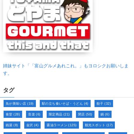
姉妹サイト「「富山グルメあれこれ。」もヨロシクお願いしま
す。
タグ
魚が美味い店
(19)
駅の立ち食いそば・うどん
(4)
餃子
(32)
食堂
(28)
音楽
(6)
限定商品
(21)
閉店
(50)
鍋
(6)
銭湯
(8)
金沢
(4)
醤油ラーメン
(125)
観光スポット
(17)