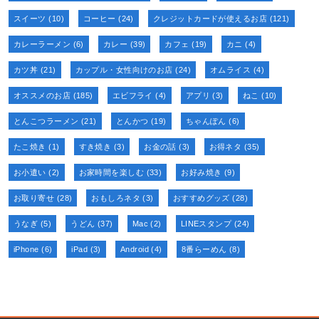
スイーツ
(10)
コーヒー
(24)
クレジットカードが使えるお店
(121)
カレーラーメン
(6)
カレー
(39)
カフェ
(19)
カニ
(4)
カツ丼
(21)
カップル・女性向けのお店
(24)
オムライス
(4)
オススメのお店
(185)
エビフライ
(4)
アプリ
(3)
ねこ
(10)
とんこつラーメン
(21)
とんかつ
(19)
ちゃんぽん
(6)
たこ焼き
(1)
すき焼き
(3)
お金の話
(3)
お得ネタ
(35)
お小遣い
(2)
お家時間を楽しむ
(33)
お好み焼き
(9)
お取り寄せ
(28)
おもしろネタ
(3)
おすすめグッズ
(28)
うなぎ
(5)
うどん
(37)
Mac
(2)
LINEスタンプ
(24)
iPhone
(6)
iPad
(3)
Android
(4)
8番らーめん
(8)