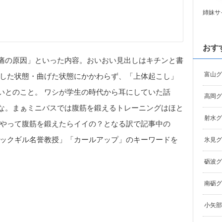
姉妹サ
おす
痛の原因」といった内容。おいおい見出しはキチンと書
富山グ
ばした状態・曲げた状態にかかわらず、「上体起こし」
いとのこと。 ワシが学生の時代から耳にしていた話
高岡グ
な。まぁミニバスでは腹筋を鍛えるトレーニングはほと
射水グ
うやって腹筋を鍛えたらイイの？となる訳で記事中の
マックギル名誉教授」「カールアップ」のキーワードを
氷見グ
砺波グ
南砺グ
小矢部