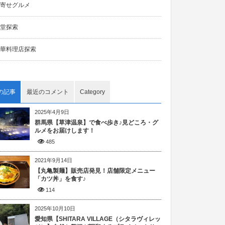
寄せグルメ
堂探索
華料理店探索
の記事
最近のコメント
Category
2025年4月9日
群馬県【草津温泉】で食べ歩き♪見どころ・グ
ルメをお届けします！
485
2021年9月14日
【丸亀製麺】販売店発見！店舗限定メニュー
「カツ丼」を食す♪
114
2025年10月10日
愛知県【SHITARA VILLAGE（シタラヴィレッ