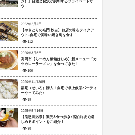
ジ）】自然と贅沢が調和するプライベートサ
ウ...
4
2022年2月4日
【やきとりの名門 秋吉】お店の味をテイクア
ウト♪自宅で美味い焼き鳥を食す！
112
2020年3月5日
高岡市【らーめん菜館はじめ】新メニュー「カ
ツカレーラーメン」を食べてきた！
106
2020年11月26日
蒸篭（せいろ）購入！自宅で卓上飲茶パーティ
ーやってみた♪
99
2025年5月16日
【鬼怒川温泉】観光&食べ歩き♪宿泊前後で楽
しめるポイントをご紹介！
98