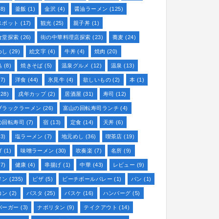
8)
釜飯
(1)
金沢
(4)
醤油ラーメン
(125)
スポット
(17)
観光
(25)
親子丼
(1)
食堂探索
(26)
街の中華料理店探索
(23)
蕎麦
(24)
めし
(29)
絵文字
(4)
牛丼
(4)
焼肉
(20)
鳥
(8)
焼きそば
(5)
温泉グルメ
(12)
温泉
(13)
7)
洋食
(44)
氷見牛
(4)
欲しいもの
(2)
本
(1)
28)
戌年カップ
(2)
居酒屋
(31)
寿司
(12)
ブラックラーメン
(26)
富山の回転寿司ランチ
(4)
の回転寿司
(7)
宿
(13)
定食
(14)
天丼
(6)
3)
塩ラーメン
(7)
地元めし
(36)
喫茶店
(19)
げ
(1)
味噌ラーメン
(30)
吹奏楽
(7)
名所
(9)
7)
健康
(4)
串揚げ
(1)
中華
(43)
レビュー
(9)
メン
(235)
ピザ
(5)
ビーチボールバレー
(1)
パン
(1)
コン
(2)
パスタ
(25)
バスケ
(16)
ハンバーグ
(5)
バーガー
(3)
ナポリタン
(9)
テイクアウト
(14)