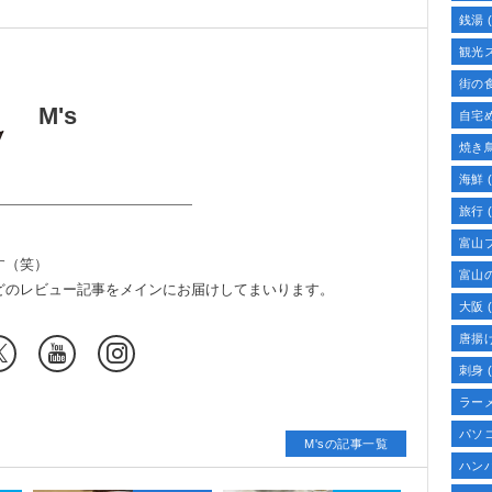
銭湯
(
観光
街の
M's
自宅
焼き
海鮮
(
旅行
(
富山
す（笑）
富山
どのレビュー記事をメインにお届けしてまいります。
大阪
(
唐揚
刺身
(
ラー
パソ
M'sの記事一覧
ハン