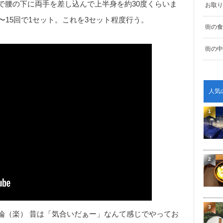
で腰の下に両手を差し込んで上半身を約30度くらいま
お取り
〜15回で1セット。これを3セット程度行う。
街の食
街の中
人気
1
2
3
論（楽） 昔は「気合いだぁー」なんて感じでやってお