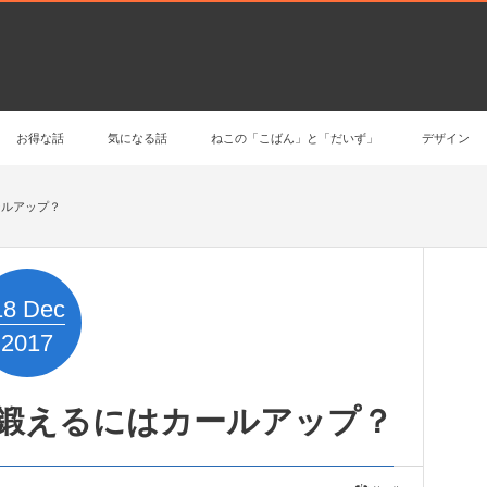
お得な話
気になる話
ねこの「こばん」と「だいず」
デザイン
ールアップ？
18
Dec
2017
鍛えるにはカールアップ？