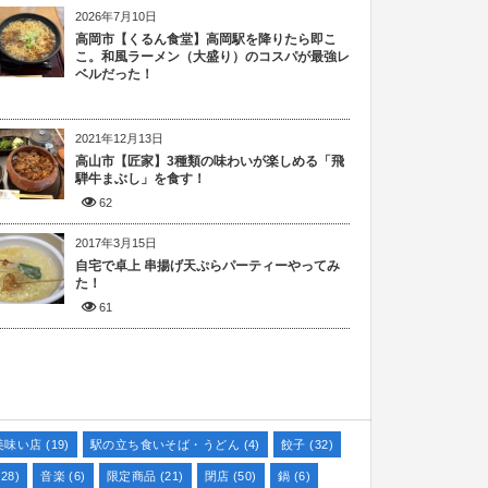
2026年7月10日
高岡市【くるん食堂】高岡駅を降りたら即こ
こ。和風ラーメン（大盛り）のコスパが最強レ
ベルだった！
2021年12月13日
高山市【匠家】3種類の味わいが楽しめる「飛
騨牛まぶし」を食す！
62
2017年3月15日
自宅で卓上 串揚げ天ぷらパーティーやってみ
た！
61
美味い店
(19)
駅の立ち食いそば・うどん
(4)
餃子
(32)
28)
音楽
(6)
限定商品
(21)
閉店
(50)
鍋
(6)