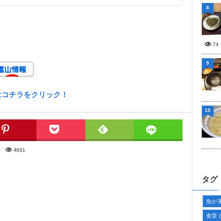
8
74
9
はコチラをクリック！
10
4691
タグ
魚が
食堂
(