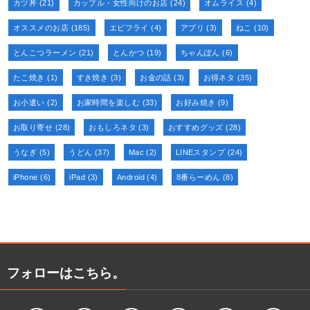
カツ丼
(21)
カップル・女性向けのお店
(24)
オムライス
(4)
オススメのお店
(185)
エビフライ
(4)
アプリ
(3)
ねこ
(10)
とんこつラーメン
(21)
とんかつ
(19)
ちゃんぽん
(6)
たこ焼き
(1)
すき焼き
(3)
お金の話
(3)
お得ネタ
(35)
お小遣い
(2)
お家時間を楽しむ
(33)
お好み焼き
(9)
お取り寄せ
(28)
おもしろネタ
(3)
おすすめグッズ
(28)
うなぎ
(5)
うどん
(37)
Mac
(2)
LINEスタンプ
(24)
iPhone
(6)
iPad
(3)
Android
(4)
8番らーめん
(8)
フォローはこちら。