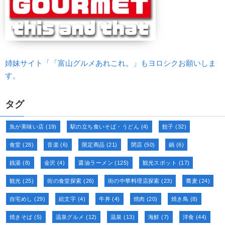
姉妹サイト「「富山グルメあれこれ。」もヨロシクお願いしま
す。
タグ
魚が美味い店
(19)
駅の立ち食いそば・うどん
(4)
餃子
(32)
食堂
(28)
音楽
(6)
限定商品
(21)
閉店
(50)
鍋
(6)
銭湯
(8)
金沢
(4)
醤油ラーメン
(125)
観光スポット
(17)
観光
(25)
街の食堂探索
(26)
街の中華料理店探索
(23)
蕎麦
(24)
自宅めし
(29)
絵文字
(4)
牛丼
(4)
焼肉
(20)
焼き鳥
(8)
焼きそば
(5)
温泉グルメ
(12)
温泉
(13)
海鮮
(7)
洋食
(44)