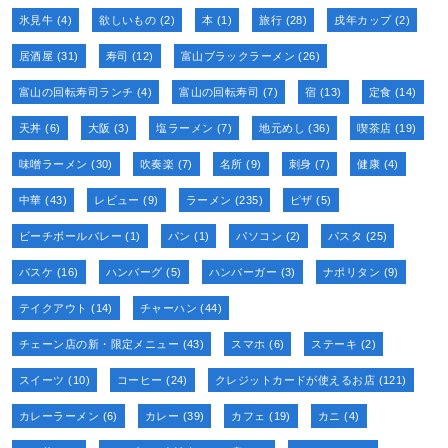
氷見牛
(4)
欲しいもの
(2)
本
(1)
旅行
(28)
戌年カップ
(2)
居酒屋
(31)
寿司
(12)
富山ブラックラーメン
(26)
富山の回転寿司ランチ
(4)
富山の回転寿司
(7)
宿
(13)
定食
(14)
天丼
(6)
大阪
(3)
塩ラーメン
(7)
地元めし
(36)
喫茶店
(19)
味噌ラーメン
(30)
吹奏楽
(7)
名所
(9)
刺身
(7)
健康
(4)
中華
(43)
レビュー
(9)
ラーメン
(235)
ピザ
(5)
ビーチボールバレー
(1)
パン
(1)
パソコン
(2)
パスタ
(25)
バスケ
(16)
ハンバーグ
(5)
ハンバーガー
(3)
ナポリタン
(9)
テイクアウト
(14)
チャーハン
(44)
チェーン店の新・限定メニュー
(43)
スマホ
(6)
ステーキ
(2)
スイーツ
(10)
コーヒー
(24)
クレジットカードが使えるお店
(121)
カレーラーメン
(6)
カレー
(39)
カフェ
(19)
カニ
(4)