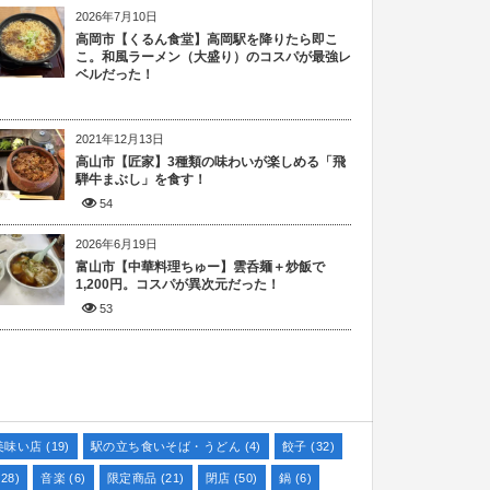
2026年7月10日
高岡市【くるん食堂】高岡駅を降りたら即こ
こ。和風ラーメン（大盛り）のコスパが最強レ
ベルだった！
2021年12月13日
高山市【匠家】3種類の味わいが楽しめる「飛
騨牛まぶし」を食す！
54
2026年6月19日
富山市【中華料理ちゅー】雲呑麺＋炒飯で
1,200円。コスパが異次元だった！
53
美味い店
(19)
駅の立ち食いそば・うどん
(4)
餃子
(32)
28)
音楽
(6)
限定商品
(21)
閉店
(50)
鍋
(6)