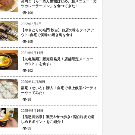
高岡市【らーめん菜館はじめ】新メニュー「カ
ツカレーラーメン」を食べてきた！
106
2022年2月4日
【やきとりの名門 秋吉】お店の味をテイクア
ウト♪自宅で美味い焼き鳥を食す！
105
2021年9月14日
【丸亀製麺】販売店発見！店舗限定メニュー
「カツ丼」を食す♪
102
2020年11月26日
蒸篭（せいろ）購入！自宅で卓上飲茶パーティ
ーやってみた♪
98
2025年5月16日
【鬼怒川温泉】観光&食べ歩き♪宿泊前後で楽
しめるポイントをご紹介！
85