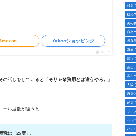
銭湯
(
観光
街の
自宅
Amazon
Yahooショッピング
焼き
海鮮
(
ポチップ
旅行
(
富山
富山
その話しをしていると
「そりゃ業務用とは違うやろ。」
大阪
(
唐揚
刺身
(
コール度数が違うと。
ラー
パソ
ハン
度数は「25度」。