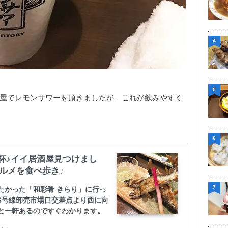
4
5
屋でレモンサワーを頂きましたが、これが飲みやすく
6
杯♪イイ居酒屋見つけまし
グルメを食べ歩き♪
7
たかった「和彩肴 きらり」に行っ
56号線卸売市場口交差点より西に向
と一軒あるのですぐわかります。