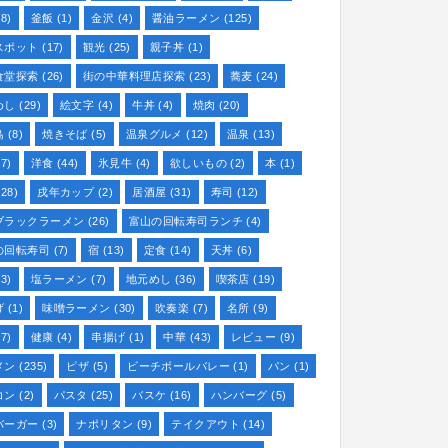
8)
釜飯
(1)
金沢
(4)
醤油ラーメン
(125)
スポット
(17)
観光
(25)
親子丼
(1)
食堂探索
(26)
街の中華料理店探索
(23)
蕎麦
(24)
めし
(29)
絵文字
(4)
牛丼
(4)
焼肉
(20)
鳥
(8)
焼きそば
(5)
温泉グルメ
(12)
温泉
(13)
7)
洋食
(44)
氷見牛
(4)
欲しいもの
(2)
本
(1)
28)
戌年カップ
(2)
居酒屋
(31)
寿司
(12)
ブラックラーメン
(26)
富山の回転寿司ランチ
(4)
の回転寿司
(7)
宿
(13)
定食
(14)
天丼
(6)
3)
塩ラーメン
(7)
地元めし
(36)
喫茶店
(19)
げ
(1)
味噌ラーメン
(30)
吹奏楽
(7)
名所
(9)
7)
健康
(4)
串揚げ
(1)
中華
(43)
レビュー
(9)
メン
(235)
ピザ
(5)
ビーチボールバレー
(1)
パン
(1)
コン
(2)
パスタ
(25)
バスケ
(16)
ハンバーグ
(5)
バーガー
(3)
ナポリタン
(9)
テイクアウト
(14)