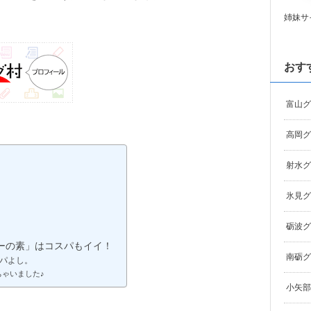
姉妹サ
おす
富山グ
高岡グ
射水グ
氷見グ
砺波グ
ワーの素」はコスパもイイ！
南砺グ
パよし。
ゃいました♪
小矢部