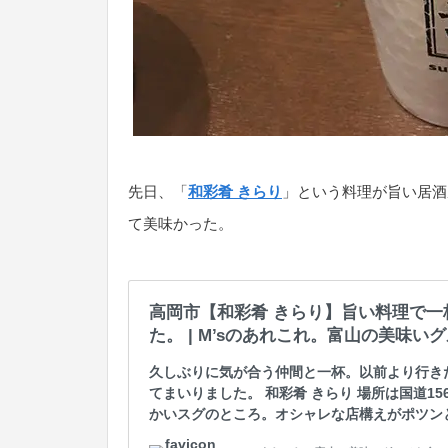
先日、「
和彩肴 きらり
」という料理が旨い居酒
て美味かった。
高岡市【和彩肴 きらり】旨い料理で一
た。 | M’sのあれこれ。富山の美味い
久しぶりに気が合う仲間と一杯。以前より行き
てまいりました。 和彩肴 きらり 場所は国道1
かいスグのところ。オシャレな店構えがポツン
駐車場は9台