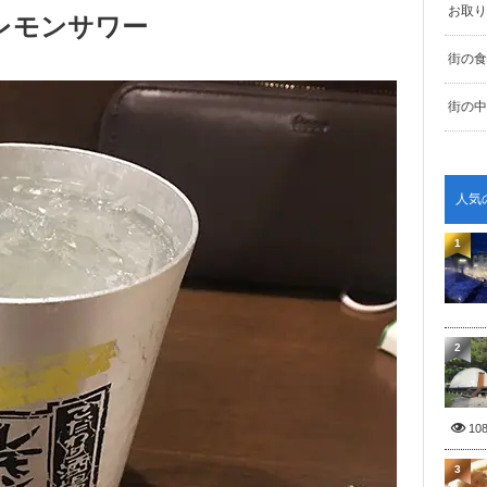
お取り
レモンサワー
街の食
街の中
人気
1
2
10
3