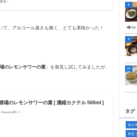
歩き♪
8
いて、アルコール臭さも無く、とても美味かった！
59
9
酒場のレモンサワーの素
」を発見し試してみましたが、
10
場のレモンサワーの素 [ 濃縮カクテル 500ml ]
タグ
 | Amazon調べ）
魚が
食堂
(