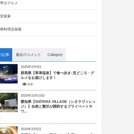
寄せグルメ
堂探索
華料理店探索
の記事
最近のコメント
Category
2025年4月9日
群馬県【草津温泉】で食べ歩き♪見どころ・グ
ルメをお届けします！
478
2025年10月10日
愛知県【SHITARA VILLAGE（シタラヴィレッ
ジ）】自然と贅沢が調和するプライベートサ
ウ...
8
2020年3月5日