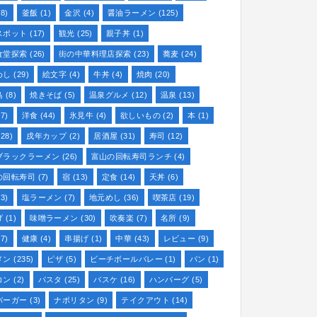
8)
釜飯
(1)
金沢
(4)
醤油ラーメン
(125)
スポット
(17)
観光
(25)
親子丼
(1)
食堂探索
(26)
街の中華料理店探索
(23)
蕎麦
(24)
めし
(29)
絵文字
(4)
牛丼
(4)
焼肉
(20)
鳥
(8)
焼きそば
(5)
温泉グルメ
(12)
温泉
(13)
7)
洋食
(44)
氷見牛
(4)
欲しいもの
(2)
本
(1)
28)
戌年カップ
(2)
居酒屋
(31)
寿司
(12)
ブラックラーメン
(26)
富山の回転寿司ランチ
(4)
の回転寿司
(7)
宿
(13)
定食
(14)
天丼
(6)
3)
塩ラーメン
(7)
地元めし
(36)
喫茶店
(19)
げ
(1)
味噌ラーメン
(30)
吹奏楽
(7)
名所
(9)
7)
健康
(4)
串揚げ
(1)
中華
(43)
レビュー
(9)
メン
(235)
ピザ
(5)
ビーチボールバレー
(1)
パン
(1)
コン
(2)
パスタ
(25)
バスケ
(16)
ハンバーグ
(5)
バーガー
(3)
ナポリタン
(9)
テイクアウト
(14)