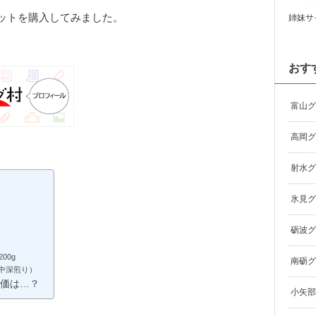
ットを購入してみました。
姉妹サ
おす
富山グ
高岡グ
射水グ
氷見グ
砺波グ
00g
南砺グ
（中深煎り）
価は…？
小矢部