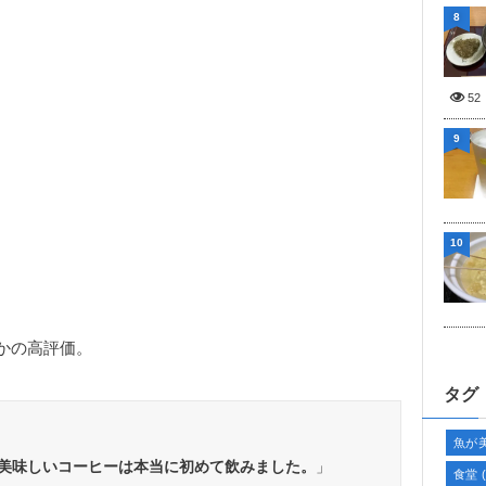
8
52
9
10
かの高評価。
タグ
魚が
美味しいコーヒーは本当に初めて飲みました。
」
食堂
(