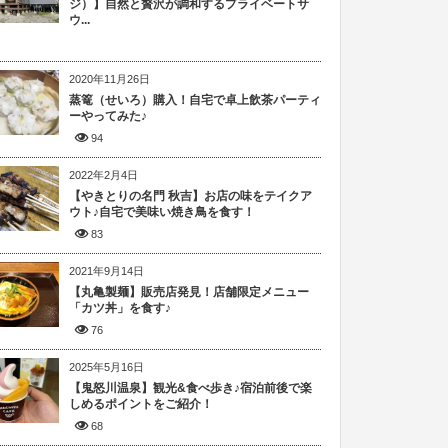
ジ）】自然と贅沢が調和するプライベートサ
ウ...
2020年11月26日
蒸篭（せいろ）購入！自宅で卓上飲茶パーティ
ーやってみた♪
94
2022年2月4日
【やきとりの名門 秋吉】お店の味をテイクア
ウト♪自宅で美味い焼き鳥を食す！
83
2021年9月14日
【丸亀製麺】販売店発見！店舗限定メニュー
「カツ丼」を食す♪
76
2025年5月16日
【鬼怒川温泉】観光&食べ歩き♪宿泊前後で楽
しめるポイントをご紹介！
68