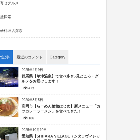
寄せグルメ
堂探索
華料理店探索
の記事
最近のコメント
Category
2025年4月9日
群馬県【草津温泉】で食べ歩き♪見どころ・グ
ルメをお届けします！
473
2020年3月5日
高岡市【らーめん菜館はじめ】新メニュー「カ
ツカレーラーメン」を食べてきた！
106
2025年10月10日
愛知県【SHITARA VILLAGE（シタラヴィレッ