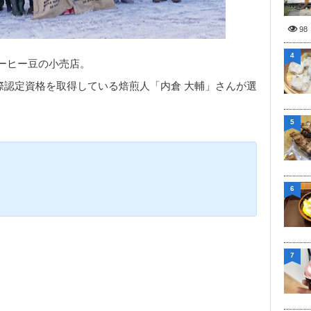
98
4
ーヒー豆の小売店。
際認定資格を取得している焙煎人「内倉 大輔」さんが選
5
6
7