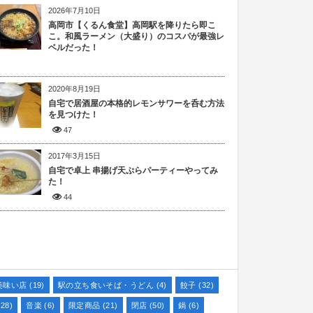
2026年7月10日
高岡市【くるん食堂】高岡駅を降りたら即こ
こ。和風ラーメン（大盛り）のコスパが最強レ
ベルだった！
2020年8月19日
自宅で居酒屋の本格的レモンサワーを呑む方法
を見つけた！
47
2017年3月15日
自宅で卓上 串揚げ天ぷらパーティーやってみ
た！
44
美味い店
(19)
駅の立ち食いそば・うどん
(4)
餃子
(32)
28)
音楽
(6)
限定商品
(21)
閉店
(50)
鍋
(6)