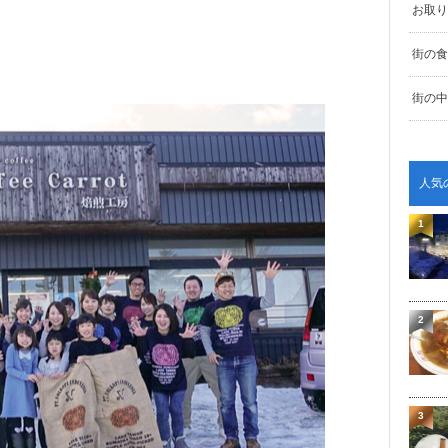
お取り
街の食
街の中
人気
1
2
3