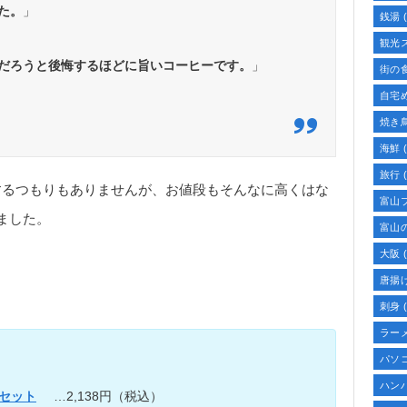
た。
」
銭湯
(
観光
だろうと後悔するほどに旨いコーヒーです。
」
街の
自宅
焼き
海鮮
(
旅行
(
するつもりもありませんが、お値段もそんなに高くはな
富山
ました。
富山
大阪
(
唐揚
刺身
(
ラー
パソ
ハン
セット
…2,138円（税込）