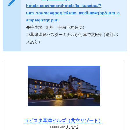
hotels.com/resort/hotels/la_kusatsu/?
utm_source=google&utm_medium=gbp&utm_c
ampaign=gbpurl
◆駐車場 : 無料（事前予約必要）
※草津温泉バスターミナルから車で約5分（送迎バ
スあり）
ラビスタ草津ヒルズ（共立リゾート）
posted with
トマレバ