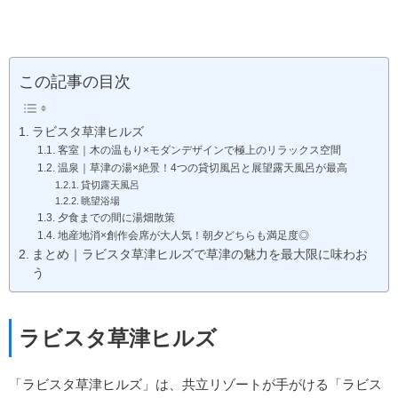
この記事の目次
ラビスタ草津ヒルズ
客室｜木の温もり×モダンデザインで極上のリラックス空間
温泉｜草津の湯×絶景！4つの貸切風呂と展望露天風呂が最高
貸切露天風呂
眺望浴場
夕食までの間に湯畑散策
地産地消×創作会席が大人気！朝夕どちらも満足度◎
まとめ｜ラビスタ草津ヒルズで草津の魅力を最大限に味わお
う
ラビスタ草津ヒルズ
「ラビスタ草津ヒルズ」は、共立リゾートが手がける「ラビス