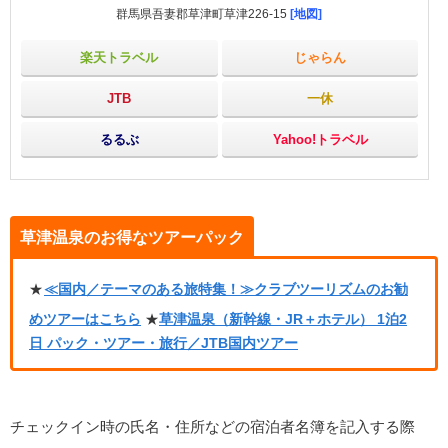
群馬県吾妻郡草津町草津226-15
[地図]
楽天トラベル
じゃらん
JTB
一休
るるぶ
Yahoo!トラベル
草津温泉のお得なツアーパック
★
≪国内／テーマのある旅特集！≫クラブツーリズムのお勧
めツアーはこちら
★
草津温泉（新幹線・JR＋ホテル） 1泊2
日 パック・ツアー・旅行／JTB国内ツアー
チェックイン時の氏名・住所などの宿泊者名簿を記入する際