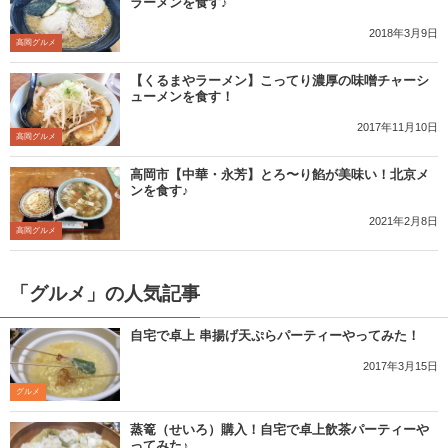
ラーメンを食す♪
2018年3月9日
高岡グルメ
【くるまやラーメン】こってり濃厚の味噌チャーシ
ューメンを食す！
2017年11月10日
高岡グルメ
高岡市【中華・永芳】とろ〜り餡が美味い！北京メ
ンを食す♪
2021年2月8日
高岡グルメ
「グルメ」の人気記事
自宅で卓上 串揚げ天ぷらパーティーやってみた！
2017年3月15日
グルメ
蒸篭（せいろ）購入！自宅で卓上飲茶パーティーや
ってみた♪