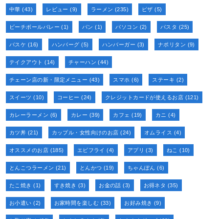
中華
(43)
レビュー
(9)
ラーメン
(235)
ピザ
(5)
ビーチボールバレー
(1)
パン
(1)
パソコン
(2)
パスタ
(25)
バスケ
(16)
ハンバーグ
(5)
ハンバーガー
(3)
ナポリタン
(9)
テイクアウト
(14)
チャーハン
(44)
チェーン店の新・限定メニュー
(43)
スマホ
(6)
ステーキ
(2)
スイーツ
(10)
コーヒー
(24)
クレジットカードが使えるお店
(121)
カレーラーメン
(6)
カレー
(39)
カフェ
(19)
カニ
(4)
カツ丼
(21)
カップル・女性向けのお店
(24)
オムライス
(4)
オススメのお店
(185)
エビフライ
(4)
アプリ
(3)
ねこ
(10)
とんこつラーメン
(21)
とんかつ
(19)
ちゃんぽん
(6)
たこ焼き
(1)
すき焼き
(3)
お金の話
(3)
お得ネタ
(35)
お小遣い
(2)
お家時間を楽しむ
(33)
お好み焼き
(9)