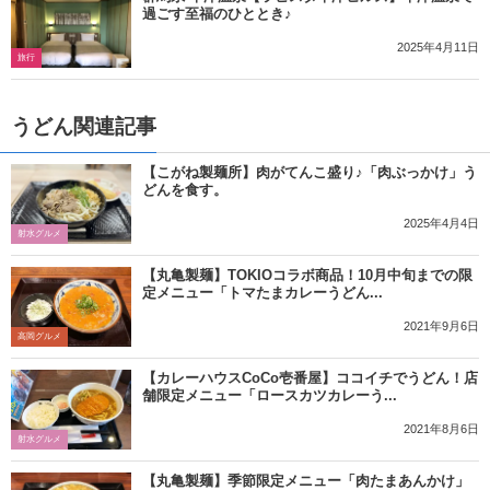
過ごす至福のひととき♪
2025年4月11日
旅行
うどん関連記事
【こがね製麺所】肉がてんこ盛り♪「肉ぶっかけ」う
どんを食す。
2025年4月4日
射水グルメ
【丸亀製麺】TOKIOコラボ商品！10月中旬までの限
定メニュー「トマたまカレーうどん...
2021年9月6日
高岡グルメ
【カレーハウスCoCo壱番屋】ココイチでうどん！店
舗限定メニュー「ロースカツカレーう...
2021年8月6日
射水グルメ
【丸亀製麺】季節限定メニュー「肉たまあんかけ」