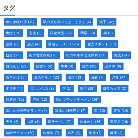
タグ
魚が美味い店
(19)
駅の立ち食いそば・うどん
(4)
餃子
(32)
食堂
(28)
音楽
(6)
限定商品
(21)
閉店
(50)
鍋
(6)
銭湯
(8)
金沢
(4)
醤油ラーメン
(125)
観光スポット
(17)
観光
(25)
街の食堂探索
(26)
街の中華料理店探索
(23)
蕎麦
(24)
自宅めし
(29)
絵文字
(4)
牛丼
(4)
焼肉
(20)
焼き鳥
(8)
焼きそば
(5)
温泉グルメ
(12)
温泉
(13)
海鮮
(7)
洋食
(44)
氷見牛
(4)
欲しいもの
(2)
本
(1)
旅行
(28)
戌年カップ
(2)
居酒屋
(31)
寿司
(12)
富山ブラックラーメン
(26)
富山の回転寿司ランチ
(4)
富山の回転寿司
(7)
宿
(13)
定食
(14)
天丼
(6)
大阪
(3)
塩ラーメン
(7)
地元めし
(36)
喫茶店
(19)
味噌ラーメン
(30)
吹奏楽
(7)
名所
(9)
刺身
(7)
健康
(4)