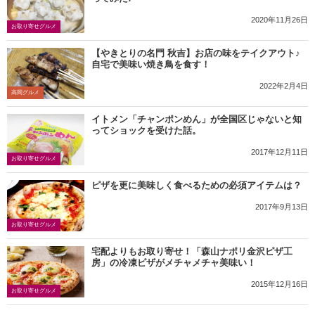
2020年11月26日
お取り寄せグルメ
【やきとりの名門 秋吉】お店の味をテイクアウト♪
自宅で美味い焼き鳥を食す！
2022年2月4日
高岡グルメ
イトメン「チャンポンめん」が全国区じゃないと知
ってショックを受けた話。
2017年12月11日
お取り寄せグルメ
ピザを更に美味しく食べるための必須アイテムは？
2017年9月13日
お取り寄せグルメ
宅配よりもお取り寄せ！「森山ナポリ金沢ピザ工
房」の冷凍ピザがメチャメチャ美味い！
2015年12月16日
お取り寄せグルメ