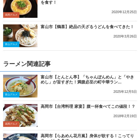
を食す！
2020年12月25日
高岡グルメ
富山市【鶴喜】絶品の天ざるうどんを食べてきた！
2020年3月26日
富山グルメ
ラーメン関連記事
富山市【とんとん亭】「ちゃんぽんめん」と「やき
めし」が旨すぎた！満腹必至の町中華ラン...
2025年12月5日
富山グルメ
高岡市【台湾料理 家宴】腹一杯食べてこの値段！？
2018年2月19日
高岡グルメ
高岡市【らあめん花月嵐】身体が欲する！こってり