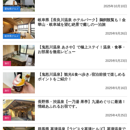
2025年10月10日
愛知県グルメ
岐阜県【長良川温泉 ホテルパーク】鵜飼観覧も！金
華山・岐阜城を望む絶景で癒しの一泊旅
2025年9月26日
岐阜県グルメ
【鬼怒川温泉 あさや】で極上ステイ！温泉・食事・
お部屋を徹底レビュー
2025年5月23日
旅行
【鬼怒川温泉】観光&食べ歩き♪宿泊前後で楽しめる
ポイントをご紹介！
2025年5月16日
旅行
長野県・渋温泉【一乃湯 果亭】九湯めぐりに最適！
情緒あふれるお宿です。
2025年4月25日
旅行
群馬県 草津温泉【ラビスタ草津ヒルズ】草津温泉で