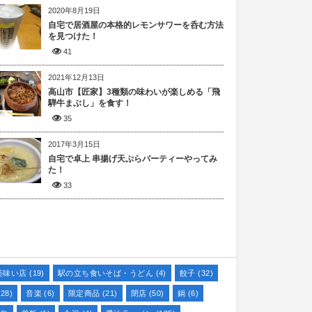
2020年8月19日
自宅で居酒屋の本格的レモンサワーを呑む方法
を見つけた！
41
2021年12月13日
高山市【匠家】3種類の味わいが楽しめる「飛
騨牛まぶし」を食す！
35
2017年3月15日
自宅で卓上 串揚げ天ぷらパーティーやってみ
た！
33
美味い店
(19)
駅の立ち食いそば・うどん
(4)
餃子
(32)
28)
音楽
(6)
限定商品
(21)
閉店
(50)
鍋
(6)