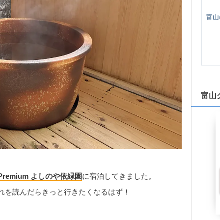
富山
富山
remium よしのや依緑園
に宿泊してきました。
れを読んだらきっと行きたくなるはず！