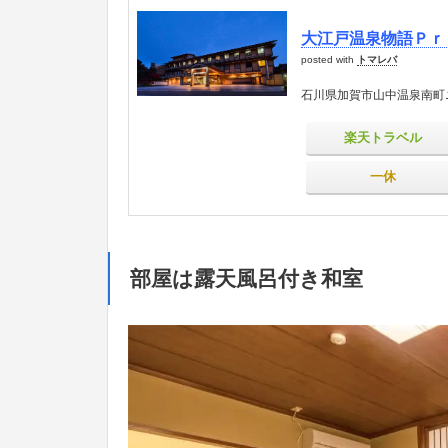
大江戸温泉物語Ｐｒ
posted with
トマレバ
石川県加賀市山中温泉南町
楽天トラベル
一休
部屋は露天風呂付き和室