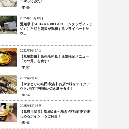
ーやってみた♪
89
2025年10月10日
愛知県【SHITARA VILLAGE（シタラヴィレッ
ジ）】自然と贅沢が調和するプライベートサ
ウ...
2021年9月14日
【丸亀製麺】販売店発見！店舗限定メニュー
「カツ丼」を食す♪
57
2022年2月4日
【やきとりの名門 秋吉】お店の味をテイクア
ウト♪自宅で美味い焼き鳥を食す！
54
2025年5月16日
【鬼怒川温泉】観光&食べ歩き♪宿泊前後で楽
しめるポイントをご紹介！
48