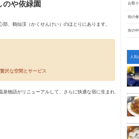
よしのや依緑園
お取り
街の食
心部、鶴仙渓（かくせんけい）のほとりにあります。
街の中
人気
1
の贅沢な空間とサービス
温泉物語がリニューアルして、さらに快適な宿に生まれ
2
3