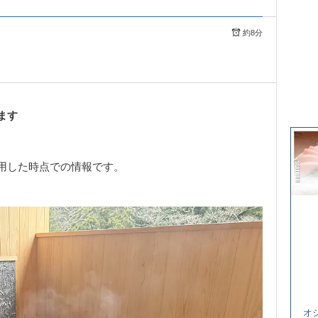
約8分
ます
用した時点での情報です。
オ