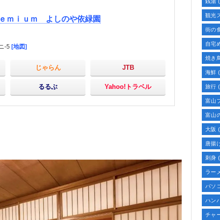
銭湯
(
観光
ｅｍｉｕｍ よしのや依緑園
街の
自宅
ニ-5
[地図]
焼き
じゃらん
JTB
海鮮
(
るるぶ
Yahoo!トラベル
旅行
(
富山
富山
大阪
(
唐揚
刺身
(
ラー
パソ
ハン
チャ