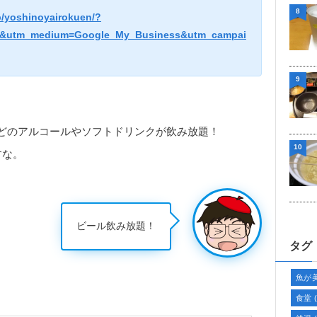
8
p/yoshinoyairokuen/?
s&utm_medium=Google_My_Business&utm_campai
9
どのアルコールやソフトドリンクが飲み放題！
10
すな。
ビール飲み放題！
タグ
魚が
食堂
(