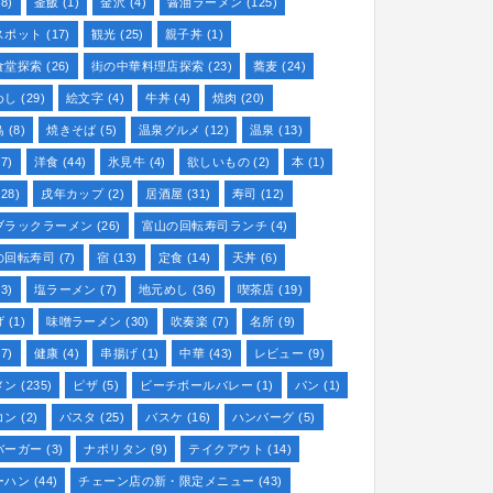
8)
釜飯
(1)
金沢
(4)
醤油ラーメン
(125)
スポット
(17)
観光
(25)
親子丼
(1)
食堂探索
(26)
街の中華料理店探索
(23)
蕎麦
(24)
めし
(29)
絵文字
(4)
牛丼
(4)
焼肉
(20)
鳥
(8)
焼きそば
(5)
温泉グルメ
(12)
温泉
(13)
7)
洋食
(44)
氷見牛
(4)
欲しいもの
(2)
本
(1)
28)
戌年カップ
(2)
居酒屋
(31)
寿司
(12)
ブラックラーメン
(26)
富山の回転寿司ランチ
(4)
の回転寿司
(7)
宿
(13)
定食
(14)
天丼
(6)
3)
塩ラーメン
(7)
地元めし
(36)
喫茶店
(19)
げ
(1)
味噌ラーメン
(30)
吹奏楽
(7)
名所
(9)
7)
健康
(4)
串揚げ
(1)
中華
(43)
レビュー
(9)
メン
(235)
ピザ
(5)
ビーチボールバレー
(1)
パン
(1)
コン
(2)
パスタ
(25)
バスケ
(16)
ハンバーグ
(5)
バーガー
(3)
ナポリタン
(9)
テイクアウト
(14)
ーハン
(44)
チェーン店の新・限定メニュー
(43)