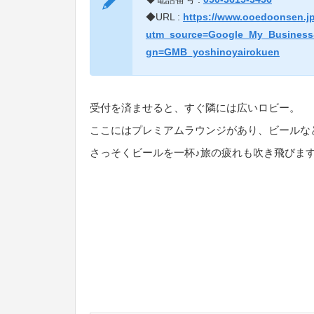
◆URL :
https://www.ooedoonsen.j
utm_source=Google_My_Busines
gn=GMB_yoshinoyairokuen
受付を済ませると、すぐ隣には広いロビー。
ここにはプレミアムラウンジがあり、ビールな
さっそくビールを一杯♪旅の疲れも吹き飛びま