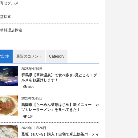
寄せグルメ
堂探索
華料理店探索
の記事
最近のコメント
Category
2025年4月9日
群馬県【草津温泉】で食べ歩き♪見どころ・グ
ルメをお届けします！
465
2020年3月5日
高岡市【らーめん菜館はじめ】新メニュー「カ
ツカレーラーメン」を食べてきた！
104
2020年11月26日
蒸篭（せいろ）購入！自宅で卓上飲茶パーティ