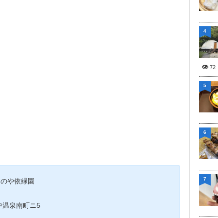
4
72
5
6
7
よしのや依緑園
山中温泉南町ニ5