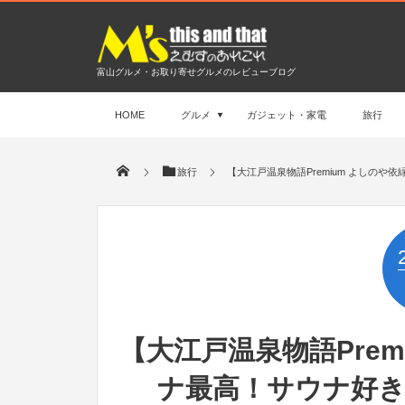
富山グルメ・お取り寄せグルメのレビューブログ
HOME
グルメ
ガジェット・家電
旅行
旅行
【大江戸温泉物語Premium よしの
【大江戸温泉物語Prem
ナ最高！サウナ好き