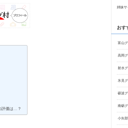
姉妹サ
おす
富山グ
高岡グ
射水グ
氷見グ
砺波グ
南砺グ
】の評価は…？
小矢部