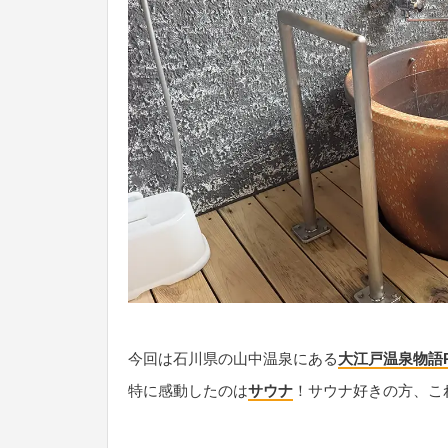
今回は石川県の山中温泉にある
大江戸温泉物語P
特に感動したのは
サウナ
！サウナ好きの方、こ