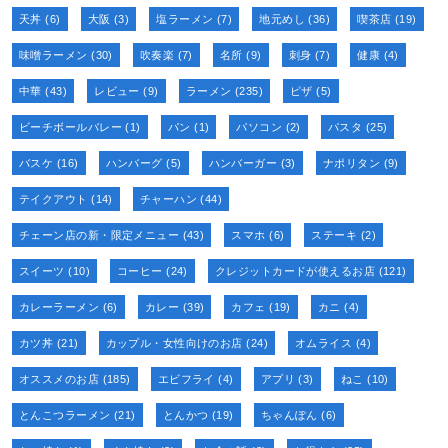
天丼
(6)
大阪
(3)
塩ラーメン
(7)
地元めし
(36)
喫茶店
(19)
味噌ラーメン
(30)
吹奏楽
(7)
名所
(9)
刺身
(7)
健康
(4)
中華
(43)
レビュー
(9)
ラーメン
(235)
ピザ
(5)
ビーチボールバレー
(1)
パン
(1)
パソコン
(2)
パスタ
(25)
バスケ
(16)
ハンバーグ
(5)
ハンバーガー
(3)
ナポリタン
(9)
テイクアウト
(14)
チャーハン
(44)
チェーン店の新・限定メニュー
(43)
スマホ
(6)
ステーキ
(2)
スイーツ
(10)
コーヒー
(24)
クレジットカードが使えるお店
(121)
カレーラーメン
(6)
カレー
(39)
カフェ
(19)
カニ
(4)
カツ丼
(21)
カップル・女性向けのお店
(24)
オムライス
(4)
オススメのお店
(185)
エビフライ
(4)
アプリ
(3)
ねこ
(10)
とんこつラーメン
(21)
とんかつ
(19)
ちゃんぽん
(6)