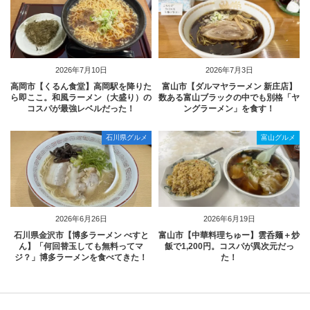
2026年7月10日
2026年7月3日
高岡市【くるん食堂】高岡駅を降りた
富山市【ダルマヤラーメン 新庄店】
ら即ここ。和風ラーメン（大盛り）の
数ある富山ブラックの中でも別格「ヤ
コスパが最強レベルだった！
ングラーメン」を食す！
石川県グルメ
富山グルメ
2026年6月26日
2026年6月19日
石川県金沢市【博多ラーメン べすと
富山市【中華料理ちゅー】雲呑麺＋炒
ん】「何回替玉しても無料ってマ
飯で1,200円。コスパが異次元だっ
ジ？」博多ラーメンを食べてきた！
た！