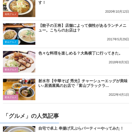
す！
2020年10月12日
高岡グルメ
【餃子の王将】店舗によって個性があるランチメニ
ュー。こちらのお店は？
2017年5月29日
富山グルメ
色々な料理を楽しめる？大島横丁に行ってきた。
2018年8月3日
射水グルメ
射水市【中華そば 秀光】チャーシューエッグが美味
い♪居酒屋風のお店で「富山ブラックラ...
2022年4月1日
射水グルメ
「グルメ」の人気記事
自宅で卓上 串揚げ天ぷらパーティーやってみた！