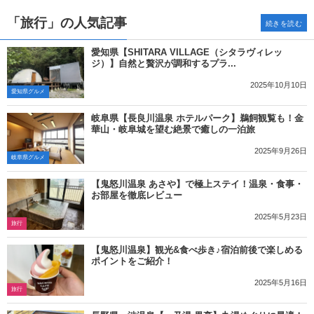
「旅行」の人気記事
続きを読む
愛知県【SHITARA VILLAGE（シタラヴィレッ
ジ）】自然と贅沢が調和するプラ...
2025年10月10日
愛知県グルメ
岐阜県【長良川温泉 ホテルパーク】鵜飼観覧も！金
華山・岐阜城を望む絶景で癒しの一泊旅
2025年9月26日
岐阜県グルメ
【鬼怒川温泉 あさや】で極上ステイ！温泉・食事・
お部屋を徹底レビュー
2025年5月23日
旅行
【鬼怒川温泉】観光&食べ歩き♪宿泊前後で楽しめる
ポイントをご紹介！
2025年5月16日
旅行