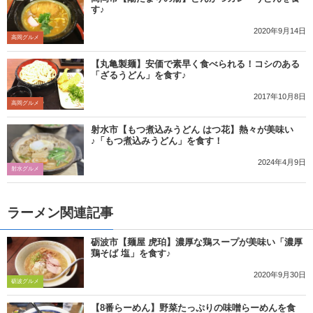
す♪
2020年9月14日
高岡グルメ
【丸亀製麺】安価で素早く食べられる！コシのある
「ざるうどん」を食す♪
2017年10月8日
高岡グルメ
射水市【もつ煮込みうどん はつ花】熱々が美味い
♪「もつ煮込みうどん」を食す！
2024年4月9日
射水グルメ
ラーメン関連記事
砺波市【麺屋 虎珀】濃厚な鶏スープが美味い「濃厚
鶏そば 塩」を食す♪
2020年9月30日
砺波グルメ
【8番らーめん】野菜たっぷりの味噌らーめんを食