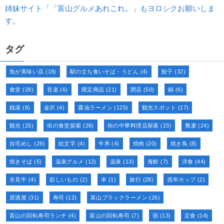
姉妹サイト「「富山グルメあれこれ。」もヨロシクお願いしま
す。
タグ
魚が美味い店
(19)
駅の立ち食いそば・うどん
(4)
餃子
(32)
食堂
(28)
音楽
(6)
限定商品
(21)
閉店
(50)
鍋
(6)
銭湯
(8)
金沢
(4)
醤油ラーメン
(125)
観光スポット
(17)
観光
(25)
街の食堂探索
(26)
街の中華料理店探索
(23)
蕎麦
(24)
自宅めし
(29)
絵文字
(4)
牛丼
(4)
焼肉
(20)
焼き鳥
(8)
焼きそば
(5)
温泉グルメ
(12)
温泉
(13)
海鮮
(7)
洋食
(44)
氷見牛
(4)
欲しいもの
(2)
本
(1)
旅行
(28)
戌年カップ
(2)
居酒屋
(31)
寿司
(12)
富山ブラックラーメン
(26)
富山の回転寿司ランチ
(4)
富山の回転寿司
(7)
宿
(13)
定食
(14)