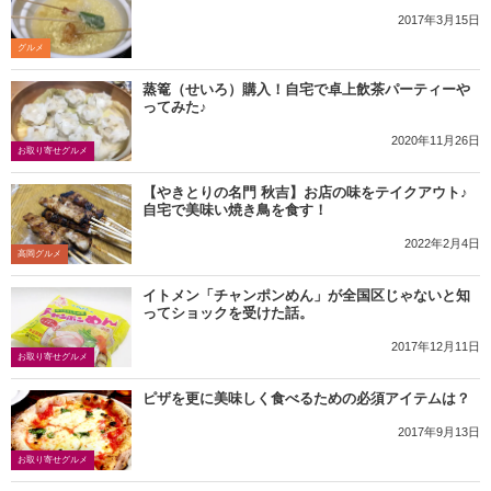
2017年3月15日
グルメ
蒸篭（せいろ）購入！自宅で卓上飲茶パーティーや
ってみた♪
2020年11月26日
お取り寄せグルメ
【やきとりの名門 秋吉】お店の味をテイクアウト♪
自宅で美味い焼き鳥を食す！
2022年2月4日
高岡グルメ
イトメン「チャンポンめん」が全国区じゃないと知
ってショックを受けた話。
2017年12月11日
お取り寄せグルメ
ピザを更に美味しく食べるための必須アイテムは？
2017年9月13日
お取り寄せグルメ