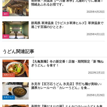
長野県・渋温泉【一乃湯 果亭】九湯めぐりに最適！
情緒あふれるお宿です。
2025年4月25日
旅行
群馬県 草津温泉【ラビスタ草津ヒルズ】草津温泉で
過ごす至福のひととき♪
2025年4月11日
旅行
うどん関連記事
【丸亀製麺】冬の新定番！店舗・期間限定「新 鴨ね
ぎうどん」を食す！
2022年2月1日
高岡グルメ
氷見市【百万石うどん 氷見店】手打ち麺が美味い♪
濃厚カレールーの「カレーうどん」を食...
2025年1月29日
氷見グルメ
高岡市【陽だまりの湯】とんかつカレーうどんを食