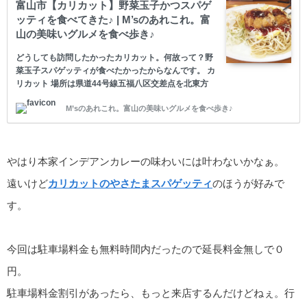
富山市【カリカット】野菜玉子かつスパゲ
ッティを食べてきた♪ | M’sのあれこれ。富
山の美味いグルメを食べ歩き♪
どうしても訪問したかったカリカット。何故って？野
菜玉子スパゲッティが食べたかったからなんです。 カ
リカット 場所は県道44号線五福八区交差点を北東方
面に向かいスグ右手にあります。駐車場は共用も含め
M’sのあれこれ。富山の美味いグルメを食べ歩き♪
て4〜5台程度駐車可能。 祝日の11時半頃に
やはり本家インデアンカレーの味わいには叶わないかなぁ。
遠いけど
カリカットのやさたまスパゲッティ
のほうが好みで
す。
今回は駐車場料金も無料時間内だったので延長料金無しで０
円。
駐車場料金割引があったら、もっと来店するんだけどねぇ。行