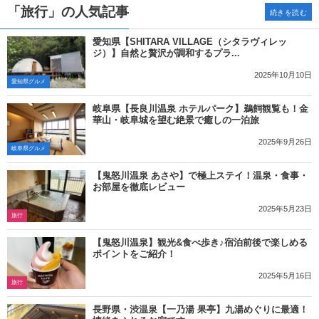
「旅行」の人気記事
続きを読む
愛知県【SHITARA VILLAGE（シタラヴィレッ
ジ）】自然と贅沢が調和するプラ...
2025年10月10日
愛知県グルメ
岐阜県【長良川温泉 ホテルパーク】鵜飼観覧も！金
華山・岐阜城を望む絶景で癒しの一泊旅
2025年9月26日
岐阜県グルメ
【鬼怒川温泉 あさや】で極上ステイ！温泉・食事・
お部屋を徹底レビュー
2025年5月23日
旅行
【鬼怒川温泉】観光&食べ歩き♪宿泊前後で楽しめる
ポイントをご紹介！
2025年5月16日
旅行
長野県・渋温泉【一乃湯 果亭】九湯めぐりに最適！