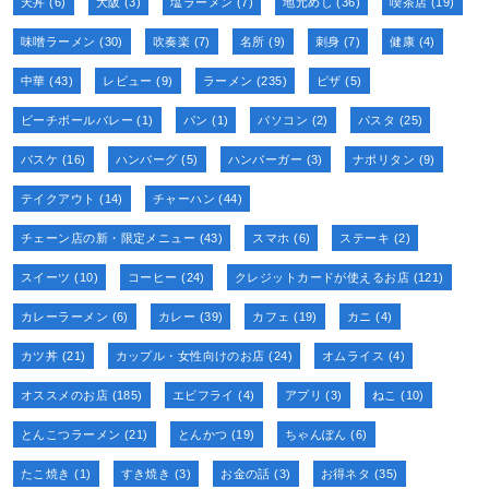
天丼
(6)
大阪
(3)
塩ラーメン
(7)
地元めし
(36)
喫茶店
(19)
味噌ラーメン
(30)
吹奏楽
(7)
名所
(9)
刺身
(7)
健康
(4)
中華
(43)
レビュー
(9)
ラーメン
(235)
ピザ
(5)
ビーチボールバレー
(1)
パン
(1)
パソコン
(2)
パスタ
(25)
バスケ
(16)
ハンバーグ
(5)
ハンバーガー
(3)
ナポリタン
(9)
テイクアウト
(14)
チャーハン
(44)
チェーン店の新・限定メニュー
(43)
スマホ
(6)
ステーキ
(2)
スイーツ
(10)
コーヒー
(24)
クレジットカードが使えるお店
(121)
カレーラーメン
(6)
カレー
(39)
カフェ
(19)
カニ
(4)
カツ丼
(21)
カップル・女性向けのお店
(24)
オムライス
(4)
オススメのお店
(185)
エビフライ
(4)
アプリ
(3)
ねこ
(10)
とんこつラーメン
(21)
とんかつ
(19)
ちゃんぽん
(6)
たこ焼き
(1)
すき焼き
(3)
お金の話
(3)
お得ネタ
(35)