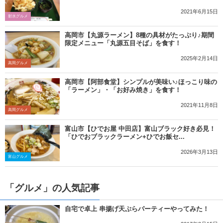
2021年6月15日
射水グルメ
高岡市【丸源ラーメン】8種の具材がたっぷり♪期間
限定メニュー「丸源五目そば」を食す！
2025年2月14日
高岡グルメ
高岡市【阿部食堂】シンプルが美味い♪ほっこり味の
「ラーメン」・「お好み焼き」を食す！
2021年11月8日
高岡グルメ
富山市【ひでお屋 中田店】富山ブラック好き必見！
「ひでおブラックラーメン+ひでお飯セ...
2026年3月13日
富山グルメ
「グルメ」の人気記事
自宅で卓上 串揚げ天ぷらパーティーやってみた！