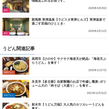
情緒あふれるお宿です。
2025年4月25日
旅行
群馬県 草津温泉【ラビスタ草津ヒルズ】草津温泉で
過ごす至福のひととき♪
2025年4月11日
旅行
うどん関連記事
高岡市【ひのや】サクサク海老天が絶品♪「海老天ぷ
らうどん」を食す！
2025年11月7日
高岡グルメ
氷見市【多古爺】自家製麺のお店で年越し蕎麦♪ボリ
ューム大の「肉そば（大盛り）」を食す...
2021年12月31日
氷見グルメ
射水市【うどん万福】大人気のカツカレーうどんを
食す♪