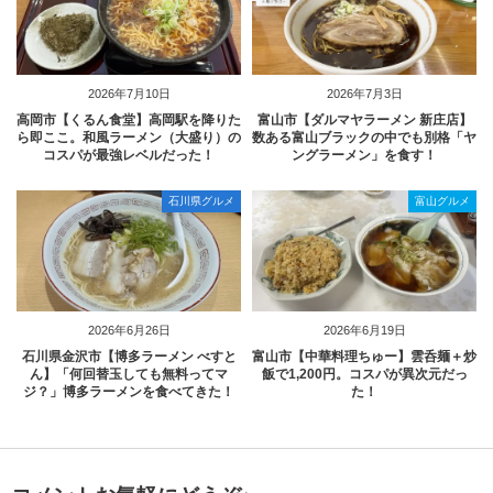
2026年7月10日
2026年7月3日
高岡市【くるん食堂】高岡駅を降りた
富山市【ダルマヤラーメン 新庄店】
ら即ここ。和風ラーメン（大盛り）の
数ある富山ブラックの中でも別格「ヤ
コスパが最強レベルだった！
ングラーメン」を食す！
石川県グルメ
富山グルメ
2026年6月26日
2026年6月19日
石川県金沢市【博多ラーメン べすと
富山市【中華料理ちゅー】雲呑麺＋炒
ん】「何回替玉しても無料ってマ
飯で1,200円。コスパが異次元だっ
ジ？」博多ラーメンを食べてきた！
た！