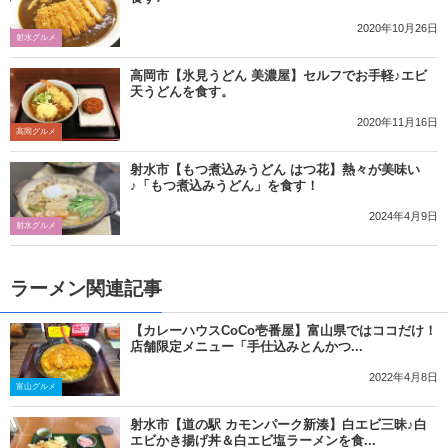
2020年10月26日
射水グルメ
高岡市【氷見うどん 美濃屋】セルフでお手軽♪エビ
天うどんを食す。
2020年11月16日
高岡グルメ
射水市【もつ煮込みうどん はつ花】熱々が美味い
♪「もつ煮込みうどん」を食す！
2024年4月9日
射水グルメ
ラーメン関連記事
【カレーハウスCoCo壱番屋】富山県ではココだけ！
店舗限定メニュー「手仕込みとんかつ...
2022年4月8日
富山グルメ
射水市【道の駅 カモンパーク新湊】白エビ三昧♪白
エビかき揚げ丼＆白エビ塩ラーメンを食...