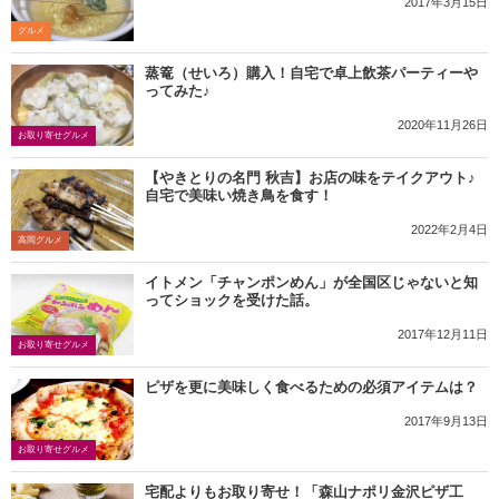
2017年3月15日
グルメ
蒸篭（せいろ）購入！自宅で卓上飲茶パーティーや
ってみた♪
2020年11月26日
お取り寄せグルメ
【やきとりの名門 秋吉】お店の味をテイクアウト♪
自宅で美味い焼き鳥を食す！
2022年2月4日
高岡グルメ
イトメン「チャンポンめん」が全国区じゃないと知
ってショックを受けた話。
2017年12月11日
お取り寄せグルメ
ピザを更に美味しく食べるための必須アイテムは？
2017年9月13日
お取り寄せグルメ
宅配よりもお取り寄せ！「森山ナポリ金沢ピザ工