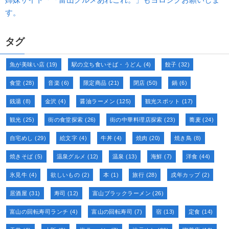
す。
タグ
魚が美味い店
(19)
駅の立ち食いそば・うどん
(4)
餃子
(32)
食堂
(28)
音楽
(6)
限定商品
(21)
閉店
(50)
鍋
(6)
銭湯
(8)
金沢
(4)
醤油ラーメン
(125)
観光スポット
(17)
観光
(25)
街の食堂探索
(26)
街の中華料理店探索
(23)
蕎麦
(24)
自宅めし
(29)
絵文字
(4)
牛丼
(4)
焼肉
(20)
焼き鳥
(8)
焼きそば
(5)
温泉グルメ
(12)
温泉
(13)
海鮮
(7)
洋食
(44)
氷見牛
(4)
欲しいもの
(2)
本
(1)
旅行
(28)
戌年カップ
(2)
居酒屋
(31)
寿司
(12)
富山ブラックラーメン
(26)
富山の回転寿司ランチ
(4)
富山の回転寿司
(7)
宿
(13)
定食
(14)