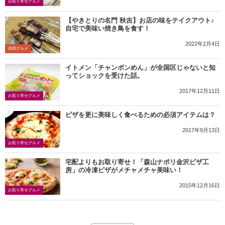
お取り寄せグルメ
【やきとりの名門 秋吉】お店の味をテイクアウト♪
自宅で美味い焼き鳥を食す！
2022年2月4日
高岡グルメ
イトメン「チャンポンめん」が全国区じゃないと知
ってショックを受けた話。
2017年12月11日
お取り寄せグルメ
ピザを更に美味しく食べるための必須アイテムは？
2017年9月13日
お取り寄せグルメ
宅配よりもお取り寄せ！「森山ナポリ金沢ピザ工
房」の冷凍ピザがメチャメチャ美味い！
2015年12月16日
お取り寄せグルメ