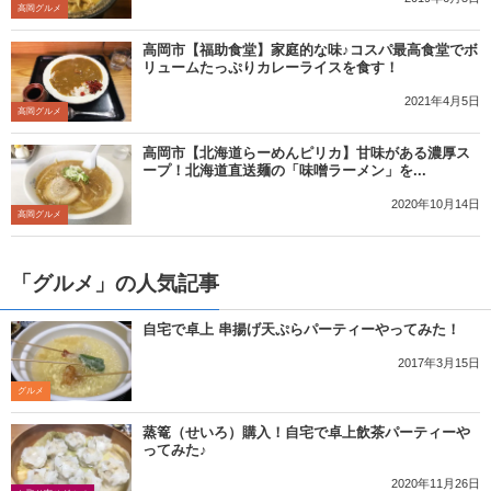
高岡グルメ
高岡市【福助食堂】家庭的な味♪コスパ最高食堂でボ
リュームたっぷりカレーライスを食す！
2021年4月5日
高岡グルメ
高岡市【北海道らーめんピリカ】甘味がある濃厚ス
ープ！北海道直送麺の「味噌ラーメン」を...
2020年10月14日
高岡グルメ
「グルメ」の人気記事
自宅で卓上 串揚げ天ぷらパーティーやってみた！
2017年3月15日
グルメ
蒸篭（せいろ）購入！自宅で卓上飲茶パーティーや
ってみた♪
2020年11月26日