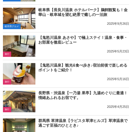
岐阜県【長良川温泉 ホテルパーク】鵜飼観覧も！金
華山・岐阜城を望む絶景で癒しの一泊旅
2025年9月26日
岐阜県グルメ
【鬼怒川温泉 あさや】で極上ステイ！温泉・食事・
お部屋を徹底レビュー
2025年5月23日
旅行
【鬼怒川温泉】観光&食べ歩き♪宿泊前後で楽しめる
ポイントをご紹介！
2025年5月16日
旅行
長野県・渋温泉【一乃湯 果亭】九湯めぐりに最適！
情緒あふれるお宿です。
2025年4月25日
旅行
群馬県 草津温泉【ラビスタ草津ヒルズ】草津温泉で
過ごす至福のひととき♪