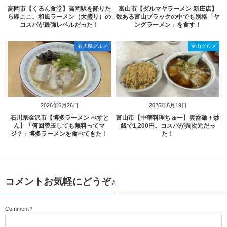
高岡市【くるん食堂】高岡駅を降りた
富山市【ダルマヤラーメン 新庄店】
ら即ここ。和風ラーメン（大盛り）の
数ある富山ブラックの中でも別格「ヤ
コスパが最強レベルだった！
ングラーメン」を食す！
石川県グルメ
富山グルメ
2026年6月26日
2026年6月19日
石川県金沢市【博多ラーメン べすと
富山市【中華料理ちゅー】雲呑麺＋炒
ん】「何回替玉しても無料ってマ
飯で1,200円。コスパが異次元だっ
ジ？」博多ラーメンを食べてきた！
た！
コメントお気軽にどうぞ♪
Comment
*