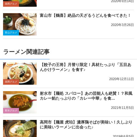
2020年9月14日
高岡グルメ
富山市【鶴喜】絶品の天ざるうどんを食べてきた！
2020年3月26日
富山グルメ
ラーメン関連記事
【餃子の王将】月替り限定！具材たっぷり「五目あ
んかけラーメン」を食す♪
2020年12月11日
高岡グルメ
射水市【麺処 スパロー】あの芸能人も絶賛！？和風
カレー餡たっぷりの「カレー中華」を食...
2021年11月5日
射水グルメ
高岡市【麺屋 虎珀】濃厚鶏そばが美味い！久しぶり
に美味いラーメンに出会った♪
2019年6月5日