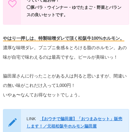
っていて超お得！
◯豚バラ・ウインナー・ゆでたまご・野菜とバラン
スの良いセットです。
やはり一押しは、特製味噌ダレで頂く松阪牛100%ホルモン。
濃厚な味噌ダレ。プニプニ食感＆とろける脂のホルモン。あの
味が自宅で味わえるのは最高ですな。ビールが美味いっ！
脇田屋さんに行ったことがある人は判ると思いますが、間違い
の無い味がこれだけ入って1,000円！
いやぁ〜なんてお得なセットでしょう。
LINK
【おウチで脇田屋】「おつまみセット」販売
します！／元祖松阪牛ホルモン脇田屋