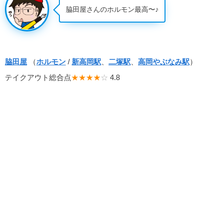
脇田屋さんのホルモン最高〜♪
脇田屋
（
ホルモン
/
新高岡駅
、
二塚駅
、
高岡やぶなみ駅
）
テイクアウト総合点
★★★★
☆
4.8