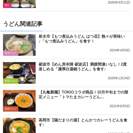
2025年4月11日
旅行
うどん関連記事
射水市【もつ煮込みうどん はつ花】熱々が美味い
♪「もつ煮込みうどん」を食す！
2024年4月9日
射水グルメ
砺波市【めん房本陣 砺波店】満腹間違いなし！2度
楽しめる「濃厚白湯鍋うどん」を食す♪
2025年1月24日
砺波グルメ
【丸亀製麺】TOKIOコラボ商品！10月中旬までの限
定メニュー「トマたまカレーうどん...
2021年9月6日
高岡グルメ
高岡市【陽だまりの湯】とんかつカレーうどんを食
す♪