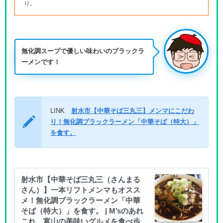
り。
無化調スープで優しい味わいのブラックラ
ーメンです！
LINK
射水市【中華そば三丸三】メンマにこだわ
り！無化調ブラックラーメン「中華そば（特大）」
を食す。
射水市【中華そば三丸三（さんまる
さん）】一本リフトメンマもオスス
メ！無化調ブラックラーメン「中華
そば（特大）」を食す。 | M’sのあれ
これ。富山の美味いグルメを食べ歩