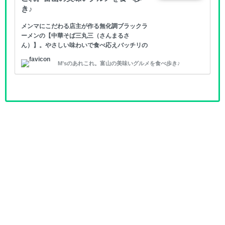
き♪
メンマにこだわる店主が作る無化調ブラックラ
ーメンの【中華そば三丸三（さんまるさ
ん）】。やさしい味わいで食べ応えバッチリの
「中華そば（特大）」を食べてまいりました！
M’sのあれこれ。富山の美味いグルメを食べ歩き♪
中華そば三丸三（さんまるさん） 場所は射水
市大門。県道73号線大門総合会館交