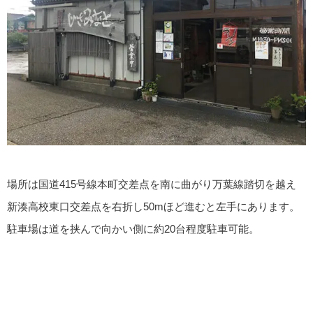
場所は国道415号線本町交差点を南に曲がり万葉線踏切を越え
新湊高校東口交差点を右折し50mほど進むと左手にあります。
駐車場は道を挟んで向かい側に約20台程度駐車可能。