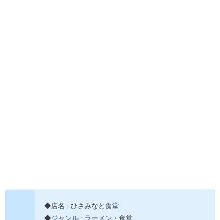
◆店名 : ひさみなと食堂
◆ジャンル : ラーメン・食堂