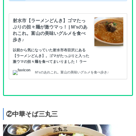
射水市【ラーメンどんき】ゴマたっ
ぷりの担々麺が激ウマっ！ | M’sのあ
れこれ。富山の美味いグルメを食べ
歩き♪
以前から気になっていた射水市布目沢にある
【ラーメンどんき】。ゴマがたっぷりと入った
激ウマの担々麺を食べてまいりました！ ラー
メンどんき 場所は県道58号線布目沢交差点の
M’sのあれこれ。富山の美味いグルメを食べ歩き♪
角にあります。駐車場はお店の横に17台程度駐
車可能です。 ◆店名 : ラ
②中華そば三丸三